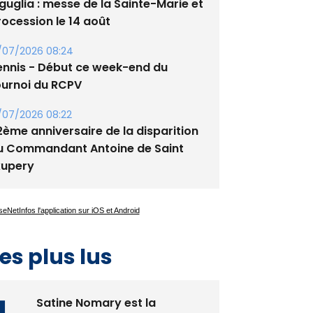
/08/2026 09:53
guglia : messe de la Sainte-Marie et
rocession le 14 août
/07/2026 08:24
ennis - Début ce week-end du
ournoi du RCPV
/07/2026 08:22
2ème anniversaire de la disparition
u Commandant Antoine de Saint
xupery
es plus lus