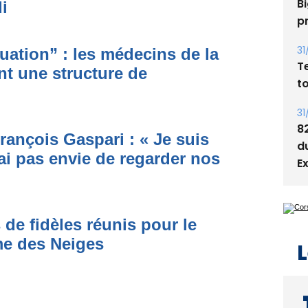
i
05
Bi
p
ituation” : les médecins de la
nt une structure de
31
T
t
rançois Gaspari : « Je suis
31
ai pas envie de regarder nos
8
d
E
 de fidèles réunis pour le
me des Neiges
L