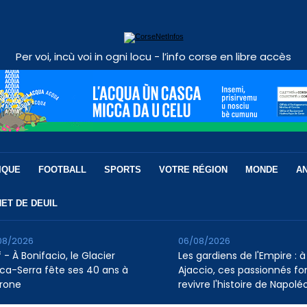
Per voi, incù voi in ogni locu - l’info corse en libre accès
IQUE
FOOTBALL
SPORTS
VOTRE RÉGION
MONDE
A
ET DE DEUIL
08/2026
06/08/2026
 - À Bonifacio, le Glacier
Les gardiens de l'Empire : à
ca-Serra fête ses 40 ans à
Ajaccio, ces passionnés fo
rone
revivre l'histoire de Napolé