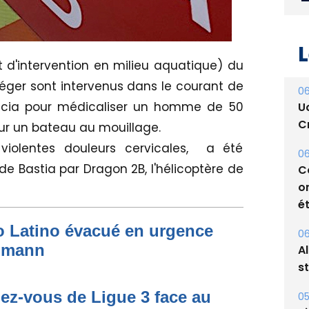
 d'intervention en milieu aquatique) du
L
éger sont intervenus dans le courant de
ccia pour médicaliser un homme de 50
06
sur un bateau au mouillage.
U
 violentes douleurs cervicales, a été
Cr
 de Bastia par Dragon 2B, l'hélicoptère de
06
C
o
to Latino évacué en urgence
ét
simann
06
A
dez-vous de Ligue 3 face au
s