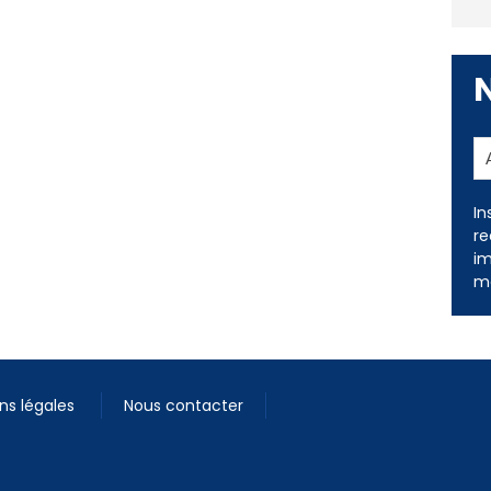
In
re
im
me
ns légales
Nous contacter