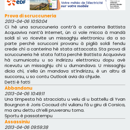
Prova di scruccuneria
2013-04-06 10:50:04
Ci hè una scruccuneria contr’à a canterina Battista
Acquaviva nant’à Internet, ùn ci vole micca à mandà
soldi sì vo ricevite un missaghju elettronicu da a so
parte perchè scrucconi provanu à piglià soldi fendu
crede chì a canterina hè stata attaccata. Sta prova di
scruccuneria hè stata fatta perchè Battista Acquaviva
hà cumunicatu u so indirizzu elettronicu dopu avè
ricevutu un missaghju chì u dumandava. U missaghju
dicia chì, s’ella ùn mandava st’indirizzu, è un altru di
succorsu, u so contu Outlook avia da chjude.
Detti è fatti
Abbandonu
2013-04-06 10:49:11
Una timpesta hà stracciatu u velu di u battellu di Yvan
Bourgnon è Joris Cocaud chì vulianu fà u giru di Corsica,
ma anu dettu ch’elli pruveranu torna.
Sportu è passatempu
Assassiniu
2013-04-06 09:59:38