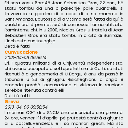
Eri sera versu 6ore45 Jean Sebastien Gros, 32 anni, hè
statu tombu da una o parechje palle quand’ellu si
truvava in u giardinu di a casa di a so mamma in
Sant’Amanza. L’autossia di a vittima serà fatta da quì à
qualchi ora è permetterà di cunnosce l’arma utilizata.
Ramintemu chì, in u 2000, Nicolas Gros, u fratellu di Jean
Sebastien Gros era statu tombu in a cità di Bunifaziu.
L’inchiesta cuntinueghja.
Detti è fatti
Cunvucazione
2013-04-06 09:59:14
Eri, i quattru militanti di a Ghjuventù Independentista,
chì avianu occupatu a sottuprefettura di Corti, sò stati
ritenuti à a gendarmeria di U Borgu, è anu da passà in
tribunale u 26 di ghjugnu. Risicheghjanu a prigiò è
amende perchè l’accusazione di viulenza in reunione
serebbe ritenuta contr’à elli.
Detti è fatti
Greva
2013-04-06 09:58:54
I marinari CGT di a SNCM anu annunziatu una greva di
24 ore, venneri l’11 d’aprile, pè prutestà contr’à a ghjunta
di u battelluVenizelos è i so marinari grechi. Ma sta