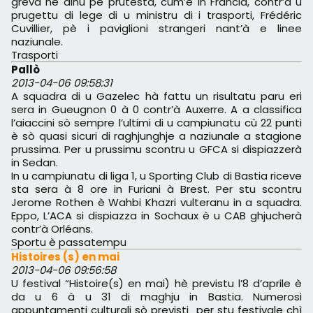
greva hè dinù pè prutestà, cum’è in Francia, contr’à u
prugettu di lege di u ministru di i trasporti, Frédéric
Cuvillier, pè i paviglioni strangeri nant’à e linee
naziunale.
Trasporti
Pallò
2013-04-06 09:58:31
A squadra di u Gazelec hà fattu un risultatu paru eri
sera in Gueugnon 0 à 0 contr’à Auxerre. A a classifica
l’aiaccini sò sempre l’ultimi di u campiunatu cù 22 punti
è sò quasi sicuri di raghjunghje a naziunale a stagione
prussima. Per u prussimu scontru u GFCA si dispiazzerà
in Sedan.
In u campiunatu di liga 1, u Sporting Club di Bastia riceve
sta sera à 8 ore in Furiani à Brest. Per stu scontru
Jerome Rothen è Wahbi Khazri vulteranu in a squadra.
Eppo, L’ACA si dispiazza in Sochaux è u CAB ghjucherà
contr’à Orléans.
Sportu è passatempu
Histoires (s) en mai
2013-04-06 09:56:58
U festival “Histoire(s) en mai) hè previstu l’8 d’aprile è
da u 6 à u 31 di maghju in Bastia. Numerosi
appuntamenti culturali sò previsti per stu festivale chì