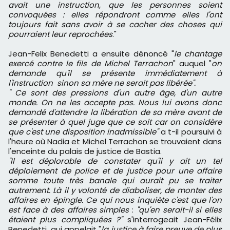
avait une instruction, que les personnes soient
convoquées : elles répondront comme elles l'ont
toujours fait sans avoir à se cacher des choses qui
pourraient leur reprochées
."
Jean-Felix Benedetti a ensuite dénoncé "
le chantage
exercé contre le fils de Michel Terrachon
" auquel "
on
demande qu'il se présente immédiatement à
l'instruction sinon sa mère ne serait pas libérée".
" Ce sont des pressions d'un autre âge, d'un autre
monde. On ne les accepte pas. Nous lui avons donc
demandé d'attendre la libération de sa mère avant de
se présenter à quel juge que ce soit car on considère
que c'est une disposition inadmissible"
a t-il poursuivi à
l'heure où Nadia et Michel Terrachon se trouvaient dans
l'enceinte du palais de justice de Bastia.
"Il est déplorable de constater qu'ii y ait un tel
déploiement de police et de justice pour une affaire
somme toute très banale qui aurait pu se traiter
autrement. Là il y volonté de diaboliser, de monter des
affaires en épingle. Ce qui nous inquiète c'est que l'on
est face à des affaires simples
:
"qu'en serait-il si elles
étaient plus compliquées ?"
s'interrogeait Jean-Félix
Benedetti qui appelait "
la justice à faire preuve de plus