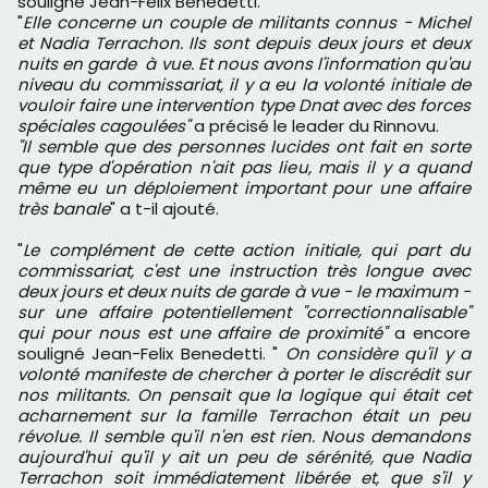
souligné Jean-Félix Benedetti.
"
Elle concerne un couple de militants connus - Michel
et Nadia Terrachon. Ils sont depuis deux jours et deux
nuits en garde à vue. Et nous avons l'information qu'au
niveau du commissariat, il y a eu la volonté initiale de
vouloir faire une intervention type Dnat avec des forces
spéciales cagoulées"
a précisé le leader du Rinnovu.
"Il semble que des personnes lucides ont fait en sorte
que type d'opération n'ait pas lieu, mais il y a quand
même eu un déploiement important pour une affaire
très banale
" a t-il ajouté.
"
Le complément de cette action initiale, qui part du
commissariat, c'est une instruction très longue avec
deux jours et deux nuits de garde à vue - le maximum -
sur une affaire potentiellement "correctionnalisable"
qui pour nous est une affaire de proximité"
a encore
souligné Jean-Felix Benedetti. "
On considère qu'il y a
volonté manifeste de chercher à porter le discrédit sur
nos militants. On pensait que la logique qui était cet
acharnement sur la famille Terrachon était un peu
révolue. Il semble qu'il n'en est rien. Nous demandons
aujourd'hui qu'il y ait un peu de sérénité, que Nadia
Terrachon soit immédiatement libérée et, que s'il y