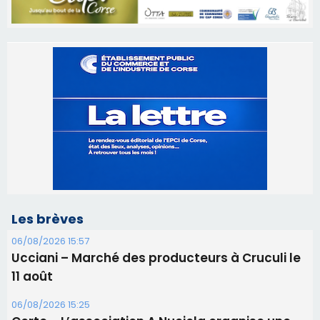
Les brèves
06/08/2026 15:57
Ucciani – Marché des producteurs à Cruculi le
11 août
06/08/2026 15:25
Corte – L’association A Nuciola organise une
projection sous les étoiles
06/08/2026 15:04
Alata - Soirée Tango Argentin au stade de San
Benedetto
05/08/2026 09:53
Biguglia : messe de la Sainte-Marie et