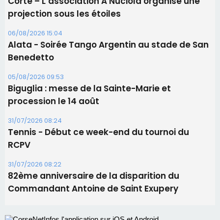
procession le 14 août
31/07/2026 08:24
Tennis - Début ce week-end du tournoi du
RCPV
31/07/2026 08:22
82ème anniversaire de la disparition du
Commandant Antoine de Saint Exupery
Les plus lus
Satine Nomary est la nouvelle Miss Corse 2026
Éclipse du 12 août : la Corse aux premières loges
d'un spectacle qui ne reviendra pas avant 2081
Bastia – Le festival Porto Latino évacué en urgence
avant le concert de Mosimann