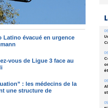
L
to Latino évacué en urgence
06
simann
U
Cr
dez-vous de Ligue 3 face au
06
i
C
o
ét
ituation” : les médecins de la
nt une structure de
06
A
s