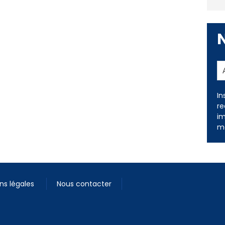
In
re
im
me
ns légales
Nous contacter