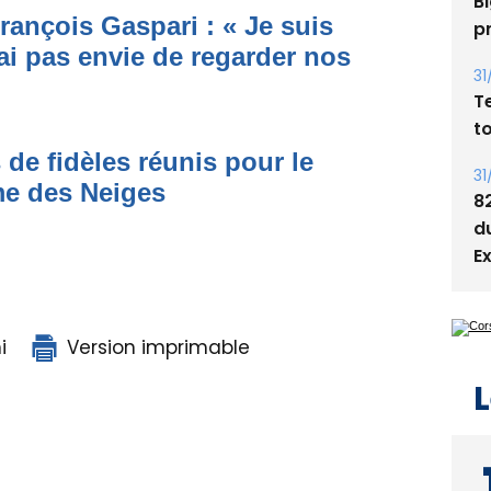
rançois Gaspari : « Je suis
05
ai pas envie de regarder nos
Bi
p
31
T
 de fidèles réunis pour le
t
me des Neiges
31
8
d
E
i
Version imprimable
L