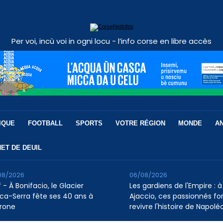
Per voi, incù voi in ogni locu - l’info corse en libre accès
IQUE
FOOTBALL
SPORTS
VOTRE RÉGION
MONDE
A
ET DE DEUIL
08/2026
06/08/2026
 - À Bonifacio, le Glacier
Les gardiens de l'Empire : à
ca-Serra fête ses 40 ans à
Ajaccio, ces passionnés fo
rone
revivre l'histoire de Napolé