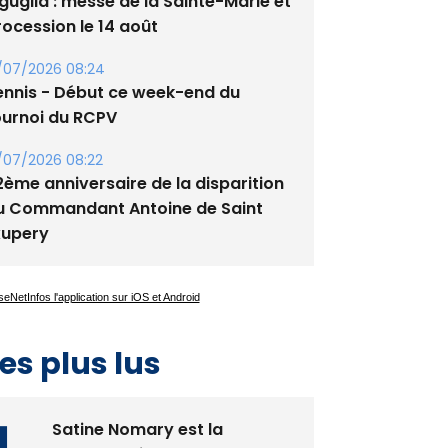
/08/2026 09:53
guglia : messe de la Sainte-Marie et
rocession le 14 août
/07/2026 08:24
ennis - Début ce week-end du
ournoi du RCPV
/07/2026 08:22
2ème anniversaire de la disparition
u Commandant Antoine de Saint
xupery
es plus lus