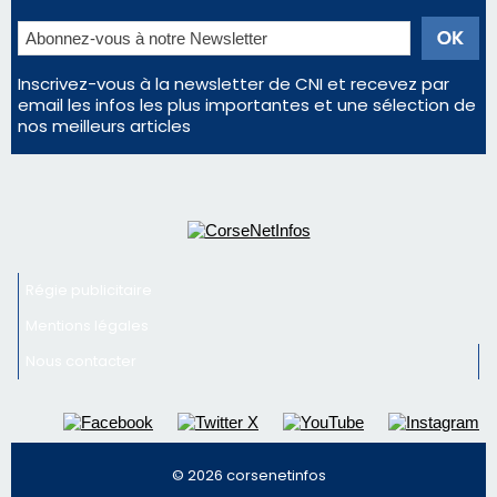
Régie publicitaire
Mentions légales
Nous contacter
© 2026 corsenetinfos