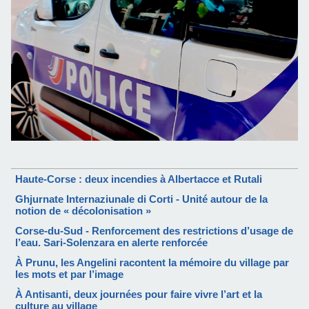
Haute-Corse : deux incendies à Albertacce et Rutali
Ghjurnate Internaziunale di Corti - Unité autour de la
notion de « décolonisation »
Corse-du-Sud - Renforcement des restrictions d’usage de
l’eau. Sari-Solenzara en alerte renforcée
À Prunu, les Angelini racontent la mémoire du village par
les mots et par l’image
À Antisanti, deux journées pour faire vivre l’art et la
culture au village