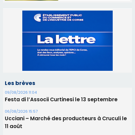
Les brèves
09/08/2026 11:04
Festa di l’Associi Curtinesi le 13 septembre
06/08/2026 15:57
Ucciani – Marché des producteurs à Cruculi le
11 août
06/08/2026 15:25
Corte – L’association A Nuciola organise une
projection sous les étoiles
06/08/2026 15:04
Alata - Soirée Tango Argentin au stade de San
Benedetto