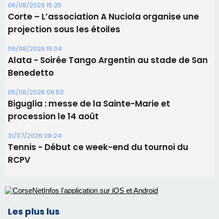
05/08/2026 09:53
Biguglia : messe de la Sainte-Marie et
procession le 14 août
31/07/2026 08:24
Tennis - Début ce week-end du tournoi du
RCPV
Les plus lus
Satine Nomary est la nouvelle Miss Corse 2026
Éclipse du 12 août : Où s'installer en Corse pour
profiter pleinement du spectacle ?
Éclipse du 12 août : la Corse aux premières loges
d'un spectacle qui ne reviendra pas avant 2081
En Corse, un début de saison marqué par une
consommation en recul dans les restaurants