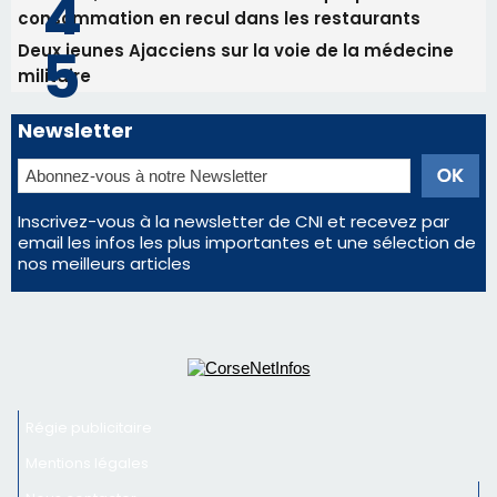
Les plus lus
Satine Nomary est la nouvelle Miss Corse 2026
Éclipse du 12 août : la Corse aux premières loges
d'un spectacle qui ne reviendra pas avant 2081
La gendarmerie alerte les restaurateurs corses
face à une nouvelle escroquerie au faux vendeur de
vin
En Corse, un début de saison marqué par une
consommation en recul dans les restaurants
Deux jeunes Ajacciens sur la voie de la médecine
militaire
Newsletter
Inscrivez-vous à la newsletter de CNI et recevez par