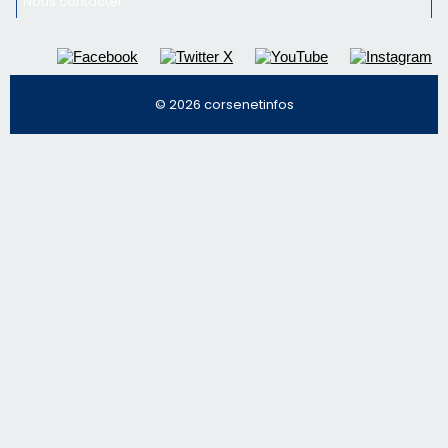
email les infos les plus importantes et une sélection de
nos meilleurs articles
Régie publicitaire
Mentions légales
Nous contacter
© 2026 corsenetinfos