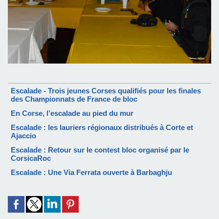
Escalade - Trois jeunes Corses qualifiés pour les finales
des Championnats de France de bloc
En Corse, l’escalade au pied du mur
Escalade : les lauriers régionaux distribués à Corte et
Ajaccio
Escalade : Retour sur le contest bloc organisé par le
CorsicaRoc
Escalade : Une Via Ferrata ouverte à Barbaghju