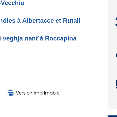
o-Vecchio
dies à Albertacce et Rutali
ì veghja nant’à Roccapina
i
Version imprimable