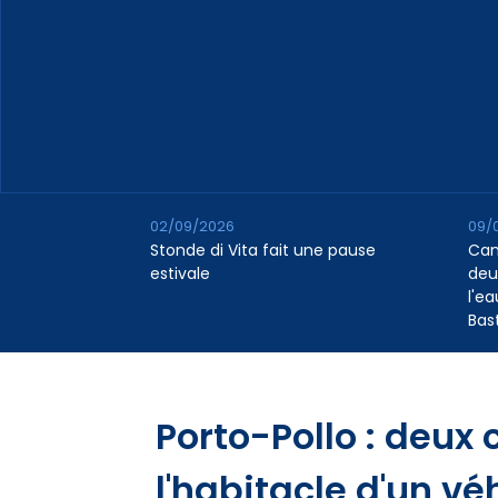
02/09/2026
09/
Stonde di Vita fait une pause
Cana
estivale
deu
l'e
Bas
Porto-Pollo : deux
l'habitacle d'un véh