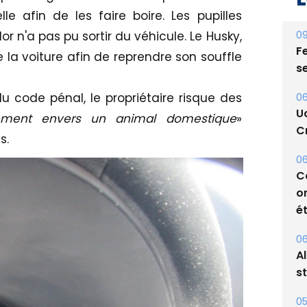
afin de les faire boire. Les pupilles
09
or n'a pas pu sortir du véhicule. Le Husky,
Fe
e la voiture afin de reprendre son souffle
s
u code pénal, le propriétaire risque des
06
U
tement envers un animal domestique
»
Cr
s.
06
C
o
ét
06
A
s
05