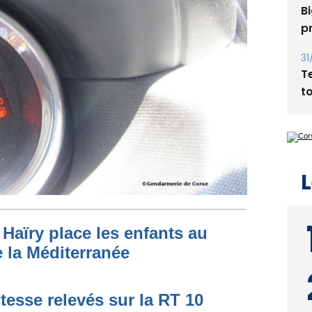
Bi
p
31
T
t
L
Haïry place les enfants au
 la Méditerranée
tesse relevés sur la RT 10