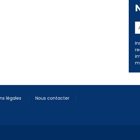
In
re
im
me
ns légales
Nous contacter