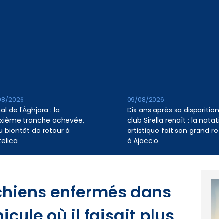
08/2026
09/08/2026
l de l'Àghjara : la
Dix ans après sa disparition,
xième tranche achevée,
club Sirella renaît : la natat
au bientôt de retour à
artistique fait son grand re
telica
à Ajaccio
 chiens enfermés dans
icule où il faisait plus