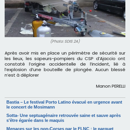
(Photo: SDIS 2A)
Après avoir mis en place un périmètre de sécurité sur
les lieux, les sapeurs-pompiers du CSP d’Ajaccio ont
constaté l’origine accidentelle de l’incident, lié à
l’explosion d’une bouteille de plongée. Aucun blessé
n’est à déplorer
Manon PERELLI
Bastia – Le festival Porto Latino évacué en urgence avant
le concert de Mosimann
Sotta- Une septuagénaire retrouvée saine et sauve après
s'être égarée dans le maquis
Menaces sur les non-Corses par le FLNC : le parquet