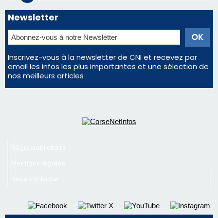
Régie publicitaire
Mentions légales
Nous contacter
© 2026 corsenetinfos