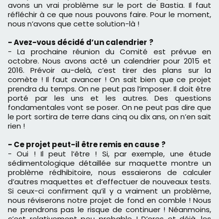
avons un vrai problème sur le port de Bastia. Il faut
réfléchir à ce que nous pouvons faire. Pour le moment,
nous n’avons que cette solution-là !
- Avez-vous d
é
cid
é
d
’
un calendrier
?
- La prochaine réunion du Comité est prévue en
octobre. Nous avons acté un calendrier pour 2015 et
2016. Prévoir au-delà, c’est tirer des plans sur la
comète ! Il faut avancer ! On sait bien que ce projet
prendra du temps. On ne peut pas l’imposer. Il doit être
porté par les uns et les autres. Des questions
fondamentales vont se poser. On ne peut pas dire que
le port sortira de terre dans cinq ou dix ans, on n’en sait
rien !
- Ce projet peut-il
ê
tre remis en cause
?
- Oui ! Il peut l’être ! Si, par exemple, une étude
sédimentologique détaillée sur maquette montre un
problème rédhibitoire, nous essaierons de calculer
d’autres maquettes et d’effectuer de nouveaux tests.
Si ceux-ci confirment qu’il y a vraiment un problème,
nous réviserons notre projet de fond en comble ! Nous
ne prendrons pas le risque de continuer ! Néanmoins,
c’est relativement peu probable ! D’ores et déjà, les