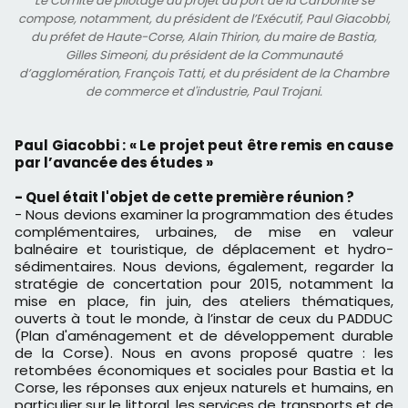
Le Comité de pilotage du projet du port de la Carbonite se
compose, notamment, du président de l’Exécutif, Paul Giacobbi,
du préfet de Haute-Corse, Alain Thirion, du maire de Bastia,
Gilles Simeoni, du président de la Communauté
d’agglomération, François Tatti, et du président de la Chambre
de commerce et d'industrie, Paul Trojani.
Paul Giacobbi : « Le projet peut être remis en cause
par l’avancée des études »
- Quel était l'objet de cette première réunion ?
- Nous devions examiner la programmation des études
complémentaires, urbaines, de mise en valeur
balnéaire et touristique, de déplacement et hydro-
sédimentaires. Nous devions, également, regarder la
stratégie de concertation pour 2015, notamment la
mise en place, fin juin, des ateliers thématiques,
ouverts à tout le monde, à l’instar de ceux du PADDUC
(Plan d'aménagement et de développement durable
de la Corse). Nous en avons proposé quatre : les
retombées économiques et sociales pour Bastia et la
Corse, les réponses aux enjeux naturels et humains, en
particulier sur le littoral, les services de transports et de