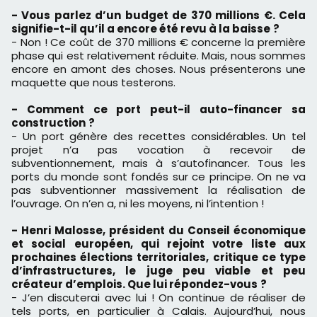
- Vous parlez d
’
un budget de 370 millions
€
. Cela
signifie-t-il qu
’
il a encore
é
t
é
revu
à
la baisse
?
- Non ! Ce coût de 370 millions € concerne la première
phase qui est relativement réduite. Mais, nous sommes
encore en amont des choses. Nous présenterons une
maquette que nous testerons.
- Comment ce port peut-il auto-financer sa
construction
?
- Un port génère des recettes considérables. Un tel
projet n’a pas vocation à recevoir de
subventionnement, mais à s’autofinancer. Tous les
ports du monde sont fondés sur ce principe. On ne va
pas subventionner massivement la réalisation de
l’ouvrage. On n’en a, ni les moyens, ni l’intention !
- Henri Malosse, pr
é
sident du Conseil
é
conomique
et social europ
é
en, qui rejoint votre liste aux
prochaines
é
lections territoriales, critique ce type
d
’
infrastructures, le juge peu viable et peu
cr
é
ateur d
’
emplois. Que lui r
é
pondez-vous
?
- J’en discuterai avec lui ! On continue de réaliser de
tels ports, en particulier à Calais. Aujourd’hui, nous