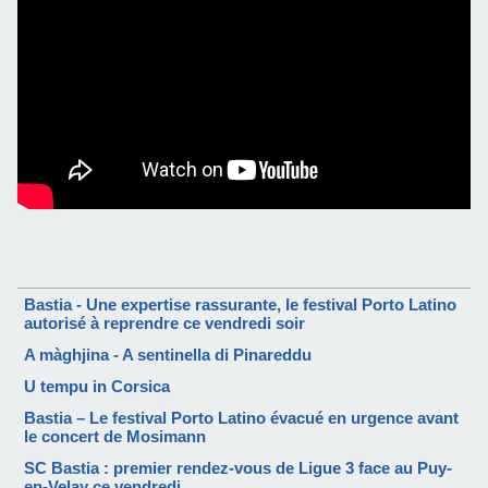
Bastia - Une expertise rassurante, le festival Porto Latino
autorisé à reprendre ce vendredi soir
A màghjina - A sentinella di Pinareddu
U tempu in Corsica
Bastia – Le festival Porto Latino évacué en urgence avant
le concert de Mosimann
SC Bastia : premier rendez-vous de Ligue 3 face au Puy-
en-Velay ce vendredi