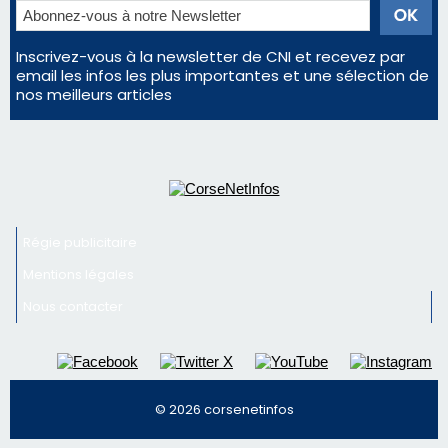
Régie publicitaire
Mentions légales
Nous contacter
© 2026 corsenetinfos