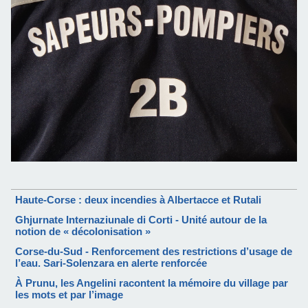
Haute-Corse : deux incendies à Albertacce et Rutali
Ghjurnate Internaziunale di Corti - Unité autour de la
notion de « décolonisation »
Corse-du-Sud - Renforcement des restrictions d’usage de
l’eau. Sari-Solenzara en alerte renforcée
À Prunu, les Angelini racontent la mémoire du village par
les mots et par l’image