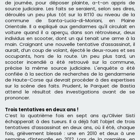
de journée, pour déposer plainte, a-t-on appris de
source judiciaire. Les faits se seraient, selon ses dires,
déroulés un peu plus tôt sur la RT10 au niveau de la
commune de Santa-Lucia-di-Moriani, en Plaine
Orientale. Il a expliqué aux gendarmes qu'il circulait en
voiture quand il a aperçu, dans son rétroviseur, deux
individus en scooter, dont un qui tenait une arme à la
main. Craignant une nouvelle tentative d’assassinat, il
aurait, d’un coup de volant, éjecté le deux-roues et ses
occupants, hors de la route. Un peu plus tard, un
scooter incendié a été retrouvé sur la commune,
précise la même source judiciaire. L'enquête a été
confiée à la section de recherches de la gendarmerie
de Haute-Corse qui devrait procéder à des expertises
sur la scène des faits. Prudent, le Parquet de Bastia
attend le résultat des investigations avant de se
prononcer.
Trois tentatives en deux ans !
C’est la quatrième fois en sept ans qu’Olivier Sisti
échapperait à des tueurs. Il a déjà fait l’objet de trois
tentatives d’assassinat en deux ans, où il été, chaque
fois, grièvement blessé : une en 2010 et deux à une
semaine d’intervalle en 2012. Lors de la première, en