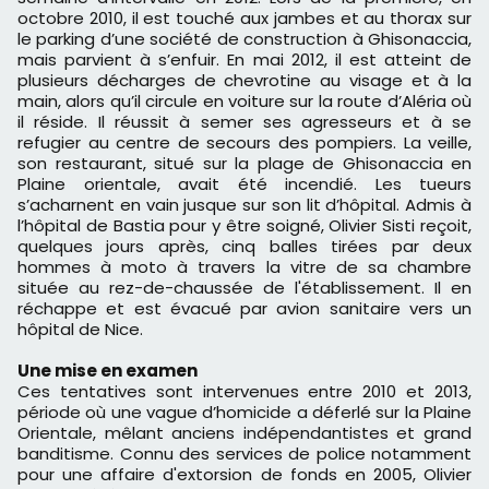
octobre 2010, il est touché aux jambes et au thorax sur
le parking d’une société de construction à Ghisonaccia,
mais parvient à s’enfuir. En mai 2012, il est atteint de
plusieurs décharges de chevrotine au visage et à la
main, alors qu’il circule en voiture sur la route d’Aléria où
il réside. Il réussit à semer ses agresseurs et à se
refugier au centre de secours des pompiers. La veille,
son restaurant, situé sur la plage de Ghisonaccia en
Plaine orientale, avait été incendié. Les tueurs
s’acharnent en vain jusque sur son lit d’hôpital. Admis à
l’hôpital de Bastia pour y être soigné, Olivier Sisti reçoit,
quelques jours après, cinq balles tirées par deux
hommes à moto à travers la vitre de sa chambre
située au rez-de-chaussée de l'établissement. Il en
réchappe et est évacué par avion sanitaire vers un
hôpital de Nice.
Une mise en examen
Ces tentatives sont intervenues entre 2010 et 2013,
période où une vague d’homicide a déferlé sur la Plaine
Orientale, mêlant anciens indépendantistes et grand
banditisme. Connu des services de police notamment
pour une affaire d'extorsion de fonds en 2005, Olivier