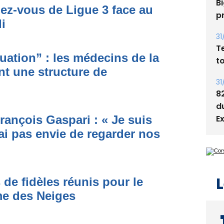
dez-vous de Ligue 3 face au
05
i
Bi
p
ituation” : les médecins de la
31
nt une structure de
T
t
31
8
rançois Gaspari : « Je suis
d
ai pas envie de regarder nos
E
 de fidèles réunis pour le
me des Neiges
L