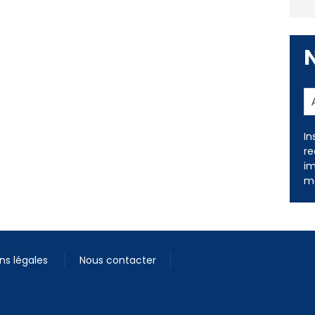
In
re
im
me
ns légales
Nous contacter