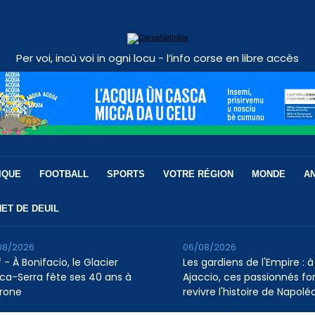
Per voi, incù voi in ogni locu - l’info corse en libre accès
IQUE
FOOTBALL
SPORTS
VOTRE RÉGION
MONDE
A
ET DE DEUIL
08/2026
06/08/2026
 - À Bonifacio, le Glacier
Les gardiens de l'Empire : à
ca-Serra fête ses 40 ans à
Ajaccio, ces passionnés fo
rone
revivre l'histoire de Napolé