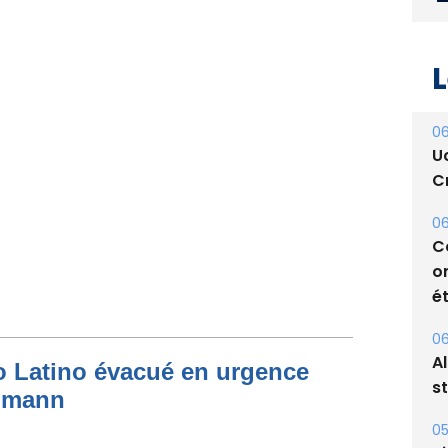
L
06
U
Cr
06
C
o
ét
to Latino évacué en urgence
06
simann
A
s