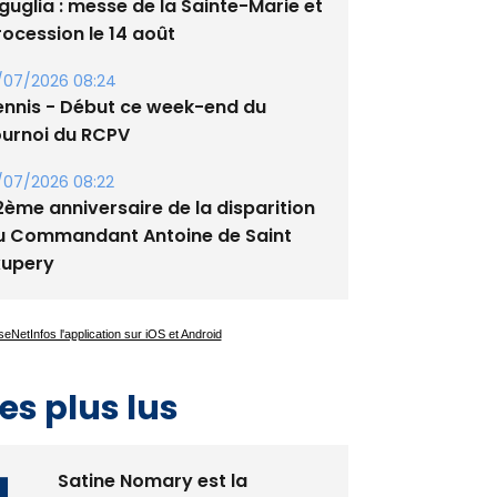
/08/2026 09:53
guglia : messe de la Sainte-Marie et
rocession le 14 août
/07/2026 08:24
ennis - Début ce week-end du
ournoi du RCPV
/07/2026 08:22
2ème anniversaire de la disparition
u Commandant Antoine de Saint
xupery
es plus lus