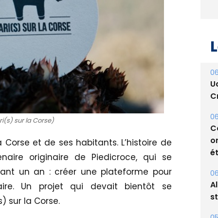
L
06
U
Cr
06
ri(s) sur la Corse)
C
o
a Corse et de ses habitants. L’histoire de
ét
aire originaire de Piedicroce, qui se
nant un an : créer une plateforme pour
06
A
laire. Un projet qui devait bientôt se
s
) sur la Corse.
05