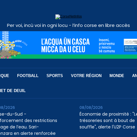
Per voi, incù voi in ogni locu - l’info corse en libre accès
IQUE
FOOTBALL
SPORTS
VOTRE RÉGION
MONDE
A
ET DE DEUIL
08/2026
08/08/2026
se-du-Sud -
Économie de proximité : "L
forcement des restrictions
trésoreries sont à bout de
age de l’eau. Sari-
souffle", alerte l'U2P Corse
enzara en alerte renforcée