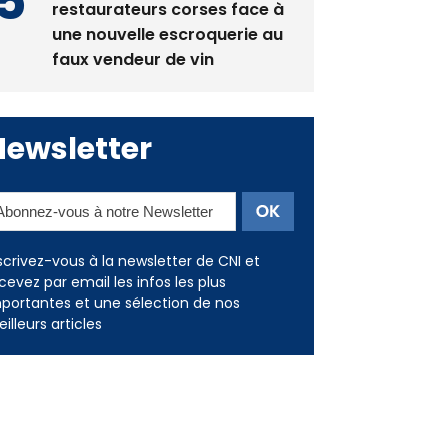
restaurateurs corses face à
une nouvelle escroquerie au
faux vendeur de vin
Newsletter
scrivez-vous à la newsletter de CNI et
cevez par email les infos les plus
portantes et une sélection de nos
illeurs articles