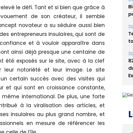
Bi
elevé le défi. Tant et si bien que grâce à
p
évouement de son créateur, il semble
concept novateur a su séduire aussi bien
31
T
 des entrepreneurs insulaires, qui sont de
t
 confiance et à vouloir apparaître dans
e sont ainsi déjà presque une centaine de
31
8
t été exposés sur le site, avec à la clef
d
 leur notoriété et leur image. Le site
E
n certain succès avec des visites qui
ur et qui sont en croissance constante,
même international. De plus, une forte
ribué à la viralisation des articles, et
L
ises insulaires au plus grand nombre, et
sionnels en mesure de référencer les
 celle de l’île.