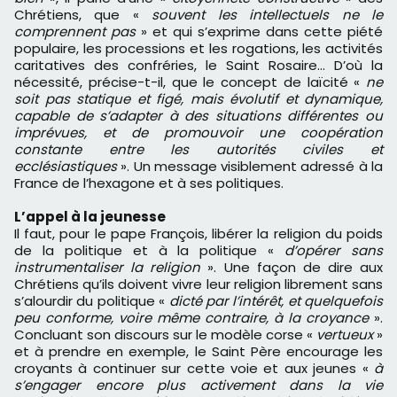
Chrétiens, que «
souvent les intellectuels ne le
comprennent pas
» et qui s’exprime dans cette piété
populaire, les processions et les rogations, les activités
caritatives des confréries, le Saint Rosaire... D’où la
nécessité, précise-t-il, que le concept de laïcité «
ne
soit pas statique et figé, mais évolutif et dynamique,
capable de s’adapter à des situations différentes ou
imprévues, et de promouvoir une coopération
constante entre les autorités civiles et
ecclésiastiques
». Un message visiblement adressé à la
France de l’hexagone et à ses politiques.
L’appel à la jeunesse
Il faut, pour le pape François, libérer la religion du poids
de la politique et à la politique «
d’opérer sans
instrumentaliser la religion
». Une façon de dire aux
Chrétiens qu’ils doivent vivre leur religion librement sans
s’alourdir du politique «
dicté par l’intérêt, et quelquefois
peu conforme, voire même contraire, à la croyance
».
Concluant son discours sur le modèle corse «
vertueux
»
et à prendre en exemple, le Saint Père encourage les
croyants à continuer sur cette voie et aux jeunes «
à
s’engager encore plus activement dans la vie