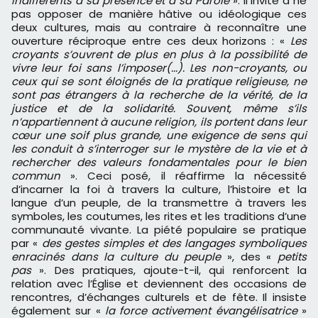
indifférents à sa présence et à sa Parole
». Il invite à ne
pas opposer de manière hâtive ou idéologique ces
deux cultures, mais au contraire à reconnaître une
ouverture réciproque entre ces deux horizons : «
Les
croyants s’ouvrent de plus en plus à la possibilité de
vivre leur foi sans l’imposer(...). Les non-croyants, ou
ceux qui se sont éloignés de la pratique religieuse, ne
sont pas étrangers à la recherche de la vérité, de la
justice et de la solidarité. Souvent, même s’ils
n’appartiennent à aucune religion, ils portent dans leur
cœur une soif plus grande, une exigence de sens qui
les conduit à s’interroger sur le mystère de la vie et à
rechercher des valeurs fondamentales pour le bien
commun
». Ceci posé, il réaffirme la nécessité
d’incarner la foi à travers la culture, l’histoire et la
langue d’un peuple, de la transmettre à travers les
symboles, les coutumes, les rites et les traditions d’une
communauté vivante. La piété populaire se pratique
par «
des gestes simples et des langages symboliques
enracinés dans la culture du peuple
», des «
petits
pas
». Des pratiques, ajoute-t-il, qui renforcent la
relation avec l’Église et deviennent des occasions de
rencontres, d’échanges culturels et de fête. Il insiste
également sur «
la force activement évangélisatrice
»