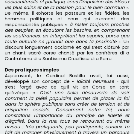
socioculturelle et politique, sous l’impulsion des idéaux
les plus sains et de la passion pour le bien commun
».
De même, il exhorte les pasteurs et les fidèles, les
hommes politiques et ceux qui exercent des
responsabilités publiques «
à rester toujours proches
des peuples, en écoutant les besoins, en comprenant
les souffrances, en interprétant les espoirs, parce que
toute autorité ne grandit que dans la proximité
». Un
discours longuement acclamé et qui s’est clôturé par
un chant sacré corse chanté par les confrères di a
Cunfraterna di u Santissimu Crucifissu di a Serra.
Des pratiques simples
Auparavant, le Cardinal Bustillo avait, lui aussi,
développé son concept de «
laïcité heureuse
» qu’il
s’est forgé avec ce qu’il vit en Corse en tant
qu’évêque. «
C’est une belle découverte de voir
comment la piété populaire permet de placer la foi
dans la sphère publique sans créer de tension et de
crispation sociale. Concernant notre foi, nous
constatons l’importance du principe de liberté et
d’égalité. Dans la rue, tous se retrouvent au même
niveau : très pratiquants, peu pratiquants, curieux. Le
fait de marcher physiquement à travers un parcours