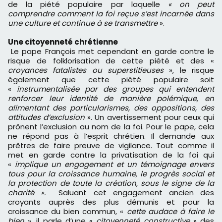
de la piété populaire par laquelle
« on peut
comprendre comment la foi reçue s’est incarnée dans
une culture et continue à se transmettre
».
Une citoyenneté chrétienne
Le pape François met cependant en garde contre le
risque de folklorisation de cette piété et des «
croyances fatalistes ou superstitieuses
», le risque
également que cette piété populaire soit
«
instrumentalisée par des groupes qui entendent
renforcer leur identité de manière polémique, en
alimentant des particularismes, des oppositions, des
attitudes d’exclusion
». Un avertissement pour ceux qui
prônent l’exclusion au nom de la foi. Pour le pape, cela
ne répond pas à l’esprit chrétien. Il demande aux
prêtres de faire preuve de vigilance. Tout comme il
met en garde contre la privatisation de la foi qui
«
implique un engagement et un témoignage envers
tous pour la croissance humaine, le progrès social et
la protection de toute la création, sous le signe de la
charité ».
Saluant cet engagement ancien des
croyants auprès des plus démunis et pour la
croissance du bien commun, «
cette audace à faire le
bien
», il parle d’une «
citoyenneté constructive
» des