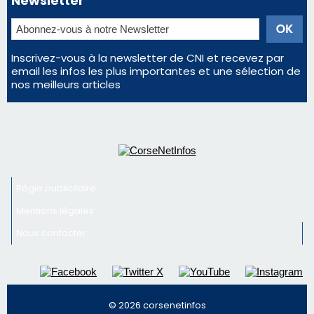
Régie publicitaire
Mentions légales
Nous contacter
© 2026 corsenetinfos