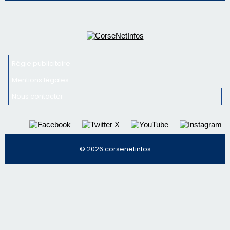
face à une nouvelle escroquerie au faux vendeur de
vin
Newsletter
Inscrivez-vous à la newsletter de CNI et recevez par
email les infos les plus importantes et une sélection de
nos meilleurs articles
Régie publicitaire
Mentions légales
Nous contacter