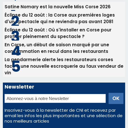
Biguglia : messe de la Sainte-Marie et
procession le 14 août
31/07/2026 08:24
Tennis - Début ce week-end du tournoi du
RCPV
Les plus lus
Satine Nomary est la nouvelle Miss Corse 2026
Éclipse du 12 août : la Corse aux premières loges
d'un spectacle qui ne reviendra pas avant 2081
Éclipse du 12 août : Où s'installer en Corse pour
profiter pleinement du spectacle ?
En Corse, un début de saison marqué par une
consommation en recul dans les restaurants
La gendarmerie alerte les restaurateurs corses