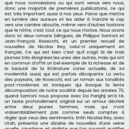
que nous connaissions ou qui sont venus vers nous,
donc une majorité de premières publications, ce qui
est très important aussi à nos yeux. Parce que mettre
en lumière des auteurs et les aider à franchir le cap
vers une carrière aboutie, même vers d’autres horizons
que le nôtre, c’est tout ce qui nous motive. Nous avons
donc ici deux romans bilingues, de Philippa Santoni et
Jean-François Rosecchi, et un premier recueil de
nouvelles de Nicolas Rey, celui-ci uniquement en
français. Ce qui est bien c’est qu’il s’agit là de trois
plumes très éloignées les unes des autres, mais qui ont
en commun d’offrir un bel exemple de la richesse et de
la beauté de la littérature corse actuelle, de sa
modernité aussi, qui est parfois décapante. La vertu
des paysans, de Rosecchi, est un roman aux tonalités
post-modernes et ironiques qui évoque la lente
décomposition de notre société depuis les années 70,
quand Santoni nous propose avec Da Parighji sin’à tè,
un texte profondément original sur un amour déchiré
entre deux jeunes femmes, mais qui n’ont
vraisemblablement pas comme seuls comptes à
régler que ceux des sentiments. Enfin Nicolas Rey, avec
Utah, présente une dizaine de nouvelles d’une veine
cruelle, caustique et réaliste que l’on pourrait qualifier