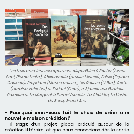
Les trois premiers ouvrages sont disponibles à Bastia (Alma,
Papi, Piuma Lesta), Ghisonaccia (presse Micheli), Folelli (Espace
Casinca), Propriano (Marine presse), l'Ile Rousse (l'Alba), Corte
(Librairie Valentini) et Furiani (Fnac), à Ajaccio aux librairies
Palmiers et La Marge et à Porto-Vecchio : La Clairière, Le Verbe
du Soleil, Grand Sud
- Pourquoi avez-vous fait le choix de créer une
nouvelle maison d’édition ?
- Il s’agit d’un projet global articulé autour de la
création littéraire, et que nous annoncions dès la sortie