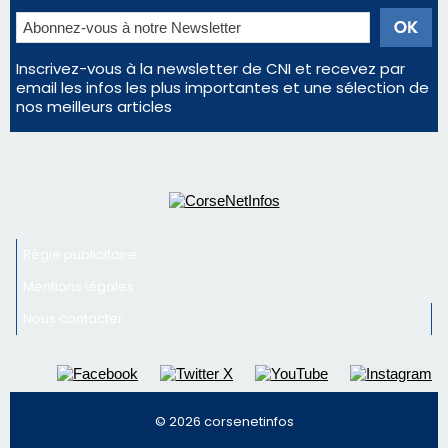
Régie publicitaire
Mentions légales
Nous contacter
© 2026 corsenetinfos