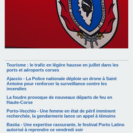
Tourisme : le trafic en légère hausse en juillet dans les
ports et aéroports corses
Ajaccio - La Police nationale déploie un drone à Saint
Antoine pour renforcer la surveillance contre les
incendies
La foudre provoque de nouveaux départs de feu en
Haute-Corse
Porto-Vecchio - Une femme en état de péril imminent
recherchée, la gendarmerie lance un appel à témoins
Bastia - Une expertise rassurante, le festival Porto Latino
autorisé à reprendre ce vendredi soir