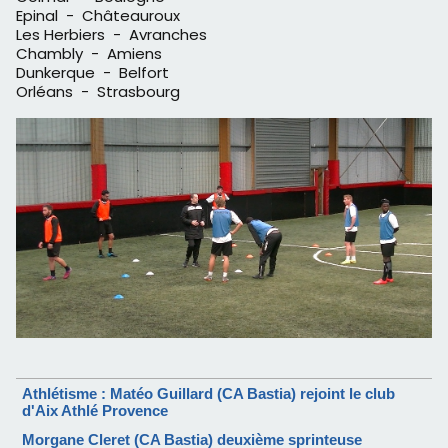
Epinal - Châteauroux
Les Herbiers - Avranches
Chambly - Amiens
Dunkerque - Belfort
Orléans - Strasbourg
Athlétisme : Matéo Guillard (CA Bastia) rejoint le club
d'Aix Athlé Provence
Morgane Cleret (CA Bastia) deuxième sprinteuse