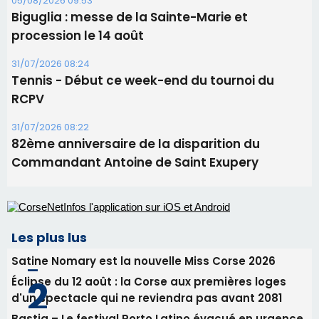
82ème anniversaire de la disparition du
Commandant Antoine de Saint Exupery
Les plus lus
Satine Nomary est la nouvelle Miss Corse 2026
Éclipse du 12 août : la Corse aux premières loges
d'un spectacle qui ne reviendra pas avant 2081
Bastia – Le festival Porto Latino évacué en urgence
avant le concert de Mosimann
En Corse, un début de saison marqué par une
consommation en recul dans les restaurants
La gendarmerie alerte les restaurateurs corses
face à une nouvelle escroquerie au faux vendeur de
vin