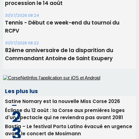
Commandant Antoine de Saint Exupery
Les plus lus
Satine Nomary est la nouvelle Miss Corse 2026
Éclipse du 12 août : la Corse aux premières loges
d'un spectacle qui ne reviendra pas avant 2081
Bastia – Le festival Porto Latino évacué en urgence
avant le concert de Mosimann
En Corse, un début de saison marqué par une
consommation en recul dans les restaurants
La gendarmerie alerte les restaurateurs corses
face à une nouvelle escroquerie au faux vendeur de
vin
Newsletter