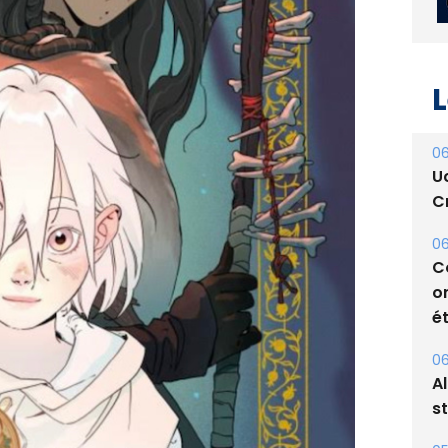
L
06
U
Cr
06
C
o
ét
06
A