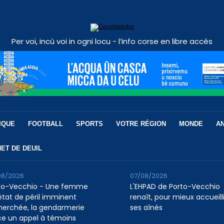
Per voi, incù voi in ogni locu - l’info corse en libre accès
IQUE
FOOTBALL
SPORTS
VOTRE RÉGION
MONDE
A
ET DE DEUIL
08/2026
07/08/2026
to-Vecchio - Une femme
L'EHPAD de Porto-Vecchio
état de péril imminent
renaît, pour mieux accueilli
herchée, la gendarmerie
ses aînés
ce un appel à témoins