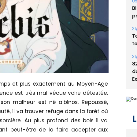
s
05
Bi
p
31
T
t
31
8
temps et plus exactement au Moyen-Age
d
ence est très mal vécue voire détestée.
E
 son malheur est né albinos. Repoussé,
té, il va trouver refuge dans la forêt où
sorcière. Au plus profond des bois il va
ant peut-être de la faire accepter aux
L