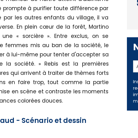
rompte à purifier toute différence par
é par les autres enfants du village, il va
erse. En plein cœur de la forêt, Martino
 une « sorcière ». Entre exclus, on se
 de femmes mis au ban de la société, le
ler à lui-même pour tenter d'accepter sa
e la société. » Rebis est la premières
s qui arrivent à traiter de thèmes forts
s en faire trop, tout comme la partie
 mise en scène et contraste les moments
In
iances colorées douces.
re
im
me
gaud - Scénario et dessin