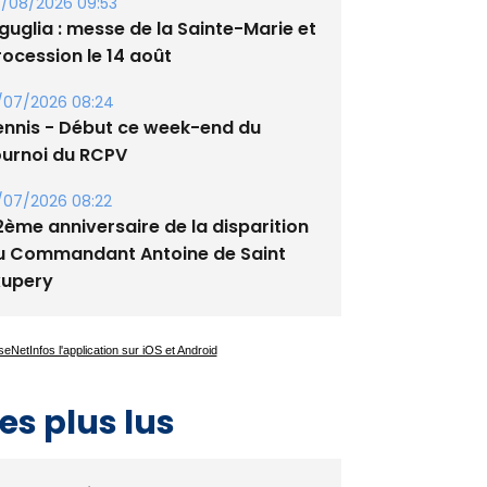
tade de San Benedetto
/08/2026 09:53
guglia : messe de la Sainte-Marie et
rocession le 14 août
/07/2026 08:24
ennis - Début ce week-end du
ournoi du RCPV
/07/2026 08:22
2ème anniversaire de la disparition
u Commandant Antoine de Saint
xupery
es plus lus