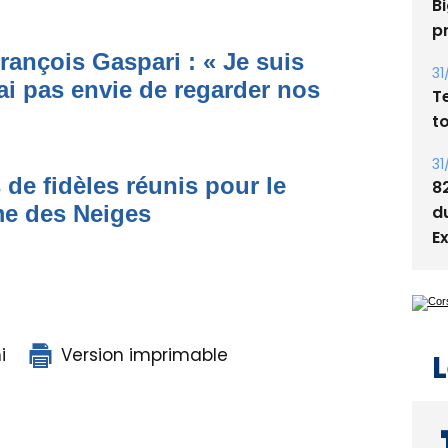
Bi
p
rançois Gaspari : « Je suis
31
ai pas envie de regarder nos
T
t
31
8
 de fidèles réunis pour le
d
me des Neiges
E
L
i
Version imprimable