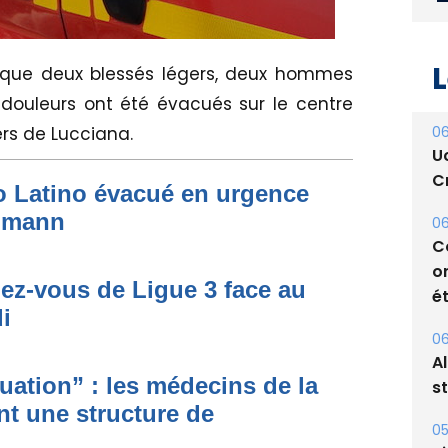
L
 que deux blessés légers, deux hommes
douleurs ont été évacués sur le centre
06
ers de Lucciana.
U
Cr
to Latino évacué en urgence
simann
06
C
o
dez-vous de Ligue 3 face au
ét
i
06
A
s
ituation” : les médecins de la
nt une structure de
05