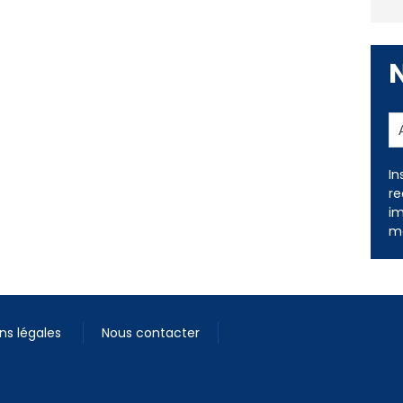
In
re
im
me
ns légales
Nous contacter