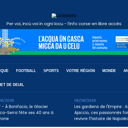
Per voi, incù voi in ogni locu - l’info corse en libre accès
IQUE
FOOTBALL
SPORTS
VOTRE RÉGION
MONDE
A
ET DE DEUIL
08/2026
06/08/2026
 - À Bonifacio, le Glacier
Les gardiens de l'Empire : à
ca-Serra fête ses 40 ans à
Ajaccio, ces passionnés fo
rone
revivre l'histoire de Napolé