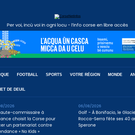
Per voi, incù voi in ogni locu - l’info corse en libre accès
IQUE
FOOTBALL
SPORTS
VOTRE RÉGION
MONDE
A
ET DE DEUIL
08/2026
06/08/2026
Haute-commissaire à
Golf - À Bonifacio, le Glaci
nfance choisit la Corse pour
Rocca-Serra fête ses 40 a
cer un partenariat contre
Sperone
tendance « No Kids »