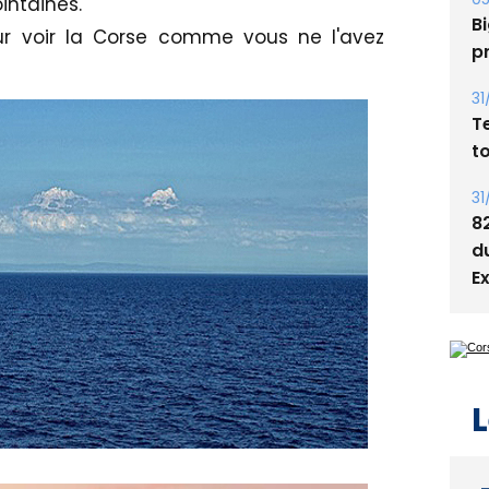
intaines.
s
our voir la Corse comme vous ne l'avez
05
Bi
p
31
T
t
31
8
d
E
L