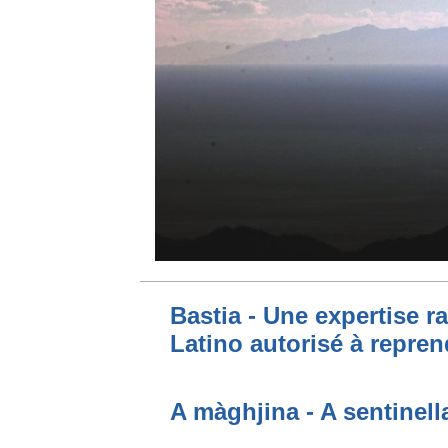
Bastia - Une expertise ra
Latino autorisé à repren
A màghjina - A sentinell