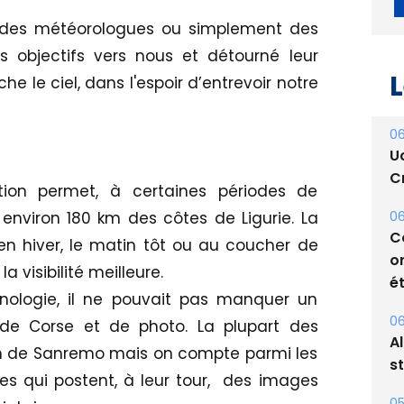
, des météorologues ou simplement des
s objectifs vers nous et détourné leur
he le ciel, dans l'espoir d’entrevoir notre
L
06
ction permet, à certaines périodes de
U
 environ 180 km des côtes de Ligurie. La
Cr
ut en hiver, le matin tôt ou au coucher de
06
 la visibilité meilleure.
C
chnologie, il ne pouvait pas manquer un
o
de Corse et de photo. La plupart des
ét
ion de Sanremo mais on compte parmi les
06
es qui postent, à leur tour, des images
A