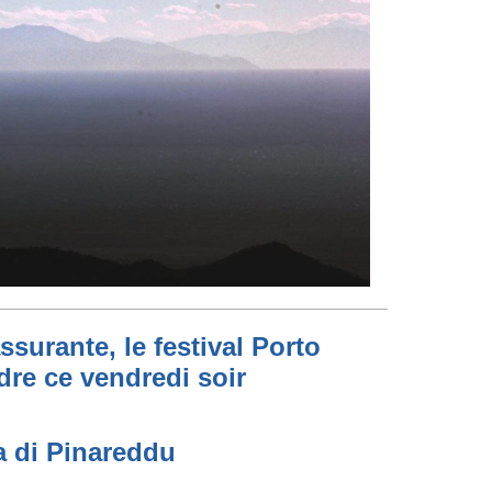
ssurante, le festival Porto
dre ce vendredi soir
a di Pinareddu