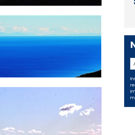
In
re
im
me