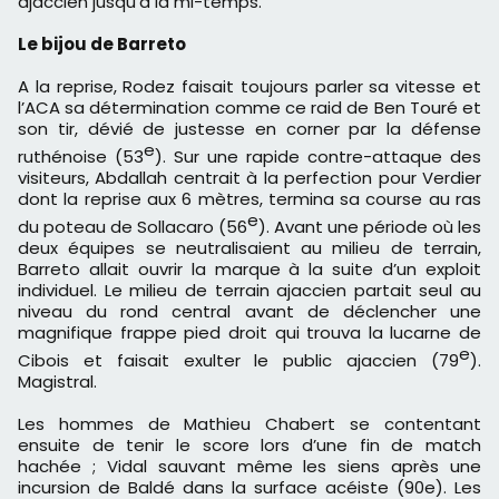
ajaccien jusqu’à la mi-temps.
Le bijou de Barreto
A la reprise, Rodez faisait toujours parler sa vitesse et
l’ACA sa détermination comme ce raid de Ben Touré et
son tir, dévié de justesse en corner par la défense
e
ruthénoise (53
). Sur une rapide contre-attaque des
visiteurs, Abdallah centrait à la perfection pour Verdier
dont la reprise aux 6 mètres, termina sa course au ras
e
du poteau de Sollacaro (56
). Avant une période où les
deux équipes se neutralisaient au milieu de terrain,
Barreto allait ouvrir la marque à la suite d’un exploit
individuel. Le milieu de terrain ajaccien partait seul au
niveau du rond central avant de déclencher une
magnifique frappe pied droit qui trouva la lucarne de
e
Cibois et faisait exulter le public ajaccien (79
).
Magistral.
Les hommes de Mathieu Chabert se contentant
ensuite de tenir le score lors d’une fin de match
hachée ; Vidal sauvant même les siens après une
incursion de Baldé dans la surface acéiste (90e). Les