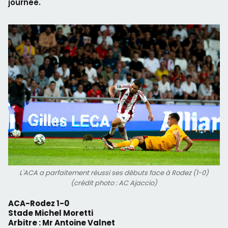
journée.
L'ACA a parfaitement réussi ses débuts face à Rodez (1-0)
(crédit photo : AC Ajaccio)
ACA-Rodez 1-0
Stade Michel Moretti
Arbitre : Mr Antoine Valnet