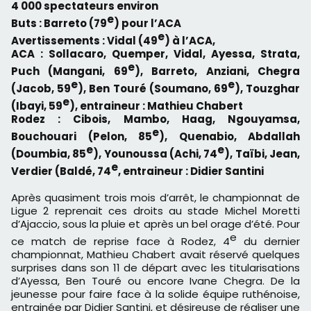
4 000 spectateurs environ
e
Buts : Barreto (79
) pour l’ACA
e
Avertissements : Vidal (49
) à l’ACA,
ACA : Sollacaro, Quemper, Vidal, Ayessa, Strata,
e
Puch (Mangani, 69
), Barreto, Anziani, Chegra
e
e
(Jacob, 59
), Ben Touré (Soumano, 69
), Touzghar
e
(Ibayi, 59
), entraineur : Mathieu Chabert
Rodez : Cibois, Mambo, Haag, Ngouyamsa,
e
Bouchouari (Pelon, 85
), Quenabio, Abdallah
e
e
(Doumbia, 85
), Younoussa (Achi, 74
), Taïbi, Jean,
e
Verdier (Baldé, 74
, entraineur : Didier Santini
Après quasiment trois mois d’arrêt, le championnat de
Ligue 2 reprenait ces droits au stade Michel Moretti
d’Ajaccio, sous la pluie et après un bel orage d’été. Pour
e
ce match de reprise face à Rodez, 4
du dernier
championnat, Mathieu Chabert avait réservé quelques
surprises dans son 11 de départ avec les titularisations
d’Ayessa, Ben Touré ou encore Ivane Chegra. De la
jeunesse pour faire face à la solide équipe ruthénoise,
entrainée par Didier Santini, et désireuse de réaliser une