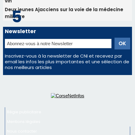
Satine Nomary est la nouvelle Miss Corse 2026
Éclipse du 12 août : la Corse aux premières loges
d'un spectacle qui ne reviendra pas avant 2081
En Corse, un début de saison marqué par une
consommation en recul dans les restaurants
La gendarmerie alerte les restaurateurs corses
face à une nouvelle escroquerie au faux vendeur de
vin
Deux jeunes Ajacciens sur la voie de la médecine
militaire
Newsletter
Inscrivez-vous à la newsletter de CNI et recevez par
email les infos les plus importantes et une sélection de
nos meilleurs articles