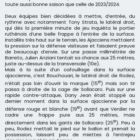
toute aussi bonne saison que celle de 2023/2024.
Deux équipes bien décidées à mettre, d’entrée, du
rythme avec notamment Tony Strata, le latéral droit,
qui dès la première minute de jeu inquiéta le portier
ruthénois d’une belle frappe à l’entrée de la surface.
Installés très haut sur le terrain, les Ajacciens mettaient
la pression sur la défense visiteuse et faisaient preuve
de beaucoup d’envie. Sur une passe millimétrée de
Barreto, Julien Anziani tentait sa chance aux 25 mètres,
juste au-dessus de la transversale (10e).
Mais à la suite d’un cafouillage dans la surface
ajaccienne, c’est Bouchouari, le latéral droit de Rodez,
e
n’était pas loin d’ouvrir la marque (15
) mais son tir
passa à droite de la cage de Sollacaro. Puis sur une
rapide contre-attaque, Dany Jean était stoppé au
dernier moment dans la surface ajaccienne par la
e
défense rouge et blanche (19
) avant que Verdier ne
cadre une frappe pure aux 25 mètres, mais
e
directement dans les gants de Sollacaro (25
). Peu à
peu, Rodez mettait le pied sur le ballon et prenait la
possession, laissant peu de miettes à l’entrejeu