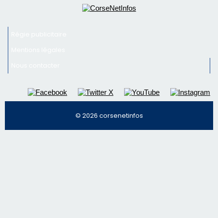
Inscrivez-vous à la newsletter de CNI et recevez par
email les infos les plus importantes et une sélection de
nos meilleurs articles
Régie publicitaire
Mentions légales
Nous contacter
© 2026 corsenetinfos