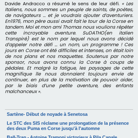
Davide Andracco a résumé le sens de leur défi.
« Les
Italiens, nous sommes un peuple de saints, de poètes,
de navigateurs ... et je voudrais ajouter d’aventuriers.
En1976, mon père aussi avait fait le tour de la Corse en
tandem. Moi et mon ami Thomas nous voulions répéter
cette incroyable aventure. SuDATHO(en italien
Transpiré) est le nom par lequel nous avons décidé
d’appeler notre défi ... un nom, un programme ! Ces
jours en Corse ont été difficiles et intenses, on était loin
de nos plans et nos maquettes. Soutenus par notre
sponsor, nous avons connu la Corse à coups de
pédales. Et malgré la fatigue, les paysages de cette
magnifique île nous donnaient toujours envie de
continuer, en plus de la motivation de pouvoir aider,
par le biais d’une petite aventure, des enfants
malchanceux »
.
Sartène- Début de noyade à Senetosa
Le STC des SIS réclame une prolongation de la présence
des deux Puma en Corse jusqu'à l'automne
Ball-Trap - Antoine Tramoni victorieux à Pila Canale