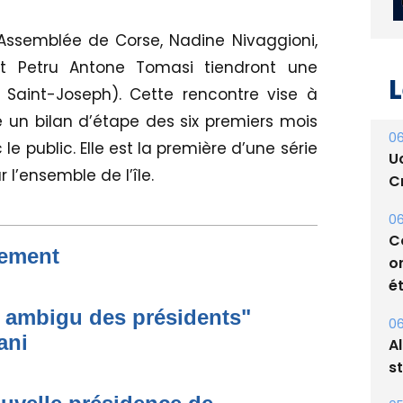
semblée de Corse, Nadine Nivaggioni,
et Petru Antone Tomasi tiendront une
 Saint-Joseph). Cette rencontre vise à
re un bilan d’étape des six premiers mois
L
 public. Elle est la première d’une série
 l’ensemble de l’île.
06
U
Cr
nement
06
C
o
 ambigu des présidents"
ét
ani
06
A