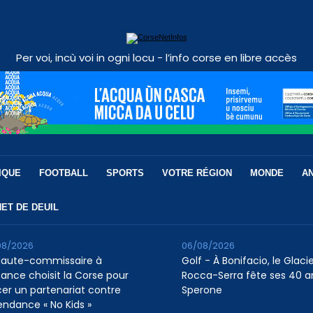
Per voi, incù voi in ogni locu - l’info corse en libre accès
IQUE
FOOTBALL
SPORTS
VOTRE RÉGION
MONDE
A
ET DE DEUIL
08/2026
06/08/2026
Haute-commissaire à
Golf - À Bonifacio, le Glaci
nfance choisit la Corse pour
Rocca-Serra fête ses 40 a
cer un partenariat contre
Sperone
tendance « No Kids »