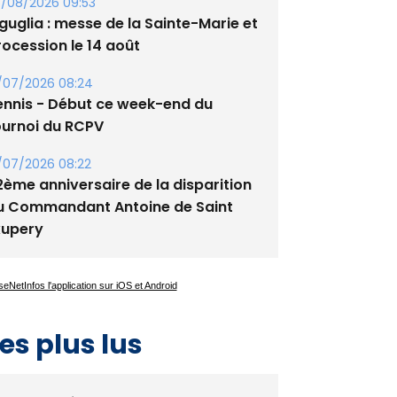
tade de San Benedetto
/08/2026 09:53
guglia : messe de la Sainte-Marie et
rocession le 14 août
/07/2026 08:24
ennis - Début ce week-end du
ournoi du RCPV
/07/2026 08:22
2ème anniversaire de la disparition
u Commandant Antoine de Saint
xupery
es plus lus