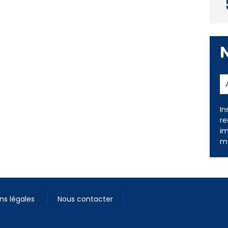
In
re
im
me
ns légales
Nous contacter