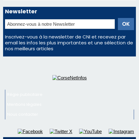
Régie publicitaire
Mentions légales
Nous contacter
© 2026 corsenetinfos