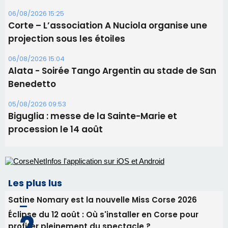
05/08/2026 09:53
Biguglia : messe de la Sainte-Marie et
procession le 14 août
Les plus lus
Satine Nomary est la nouvelle Miss Corse 2026
Éclipse du 12 août : Où s'installer en Corse pour
profiter pleinement du spectacle ?
Éclipse du 12 août : la Corse aux premières loges
d'un spectacle qui ne reviendra pas avant 2081
En Corse, un début de saison marqué par une
consommation en recul dans les restaurants
La gendarmerie alerte les restaurateurs corses
face à une nouvelle escroquerie au faux vendeur de
vin