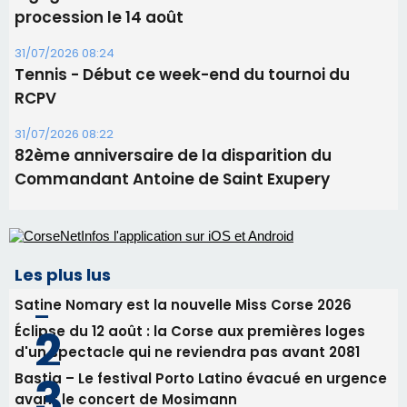
Commandant Antoine de Saint Exupery
Les plus lus
Satine Nomary est la nouvelle Miss Corse 2026
Éclipse du 12 août : la Corse aux premières loges
d'un spectacle qui ne reviendra pas avant 2081
Bastia – Le festival Porto Latino évacué en urgence
avant le concert de Mosimann
En Corse, un début de saison marqué par une
consommation en recul dans les restaurants
La gendarmerie alerte les restaurateurs corses
face à une nouvelle escroquerie au faux vendeur de
vin
Newsletter