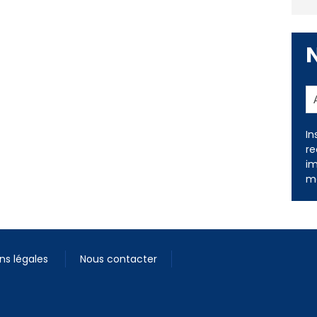
In
re
im
me
ns légales
Nous contacter