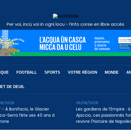
Per voi, incù voi in ogni locu - l’info corse en libre accès
IQUE
FOOTBALL
SPORTS
VOTRE RÉGION
MONDE
A
ET DE DEUIL
08/2026
06/08/2026
 - À Bonifacio, le Glacier
Les gardiens de l'Empire : à
ca-Serra fête ses 40 ans à
Ajaccio, ces passionnés fo
rone
revivre l'histoire de Napolé