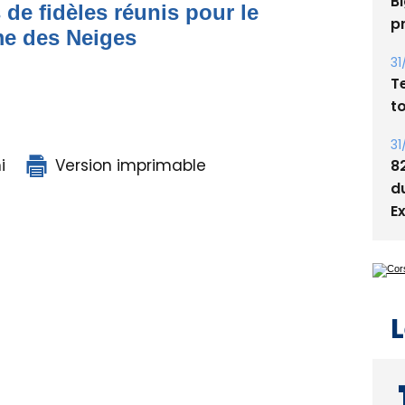
Bi
 de fidèles réunis pour le
p
me des Neiges
31
T
t
31
i
Version imprimable
8
d
E
L