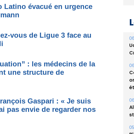
to Latino évacué en urgence
simann
L
dez-vous de Ligue 3 face au
06
i
U
Cr
ituation” : les médecins de la
06
nt une structure de
C
o
ét
rançois Gaspari : « Je suis
06
A
ai pas envie de regarder nos
s
05