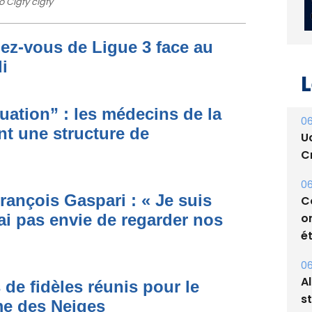
 Cigfy cigfy
dez-vous de Ligue 3 face au
i
L
ituation” : les médecins de la
06
nt une structure de
U
Cr
06
rançois Gaspari : « Je suis
C
o
ai pas envie de regarder nos
ét
06
A
 de fidèles réunis pour le
s
me des Neiges