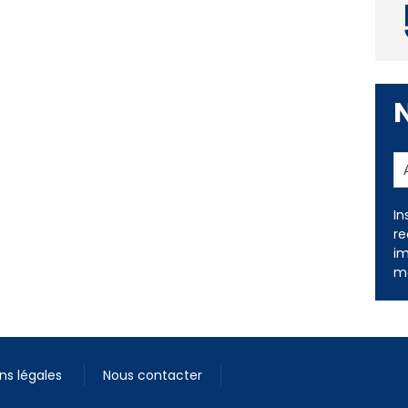
In
re
im
me
ns légales
Nous contacter