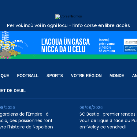
Per voi, incù voi in ogni locu - l’info corse en libre accès
IQUE
FOOTBALL
SPORTS
VOTRE RÉGION
MONDE
A
ET DE DEUIL
08/2026
06/08/2026
gardiens de l'Empire : à
SC Bastia : premier rendez
ccio, ces passionnés font
vous de Ligue 3 face au P
vre l'histoire de Napoléon
en-Velay ce vendredi