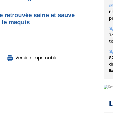
05
Bi
e retrouvée saine et sauve
p
s le maquis
31
T
t
31
i
Version imprimable
8
d
E
L