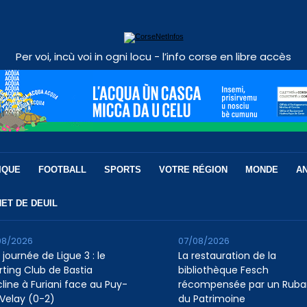
Per voi, incù voi in ogni locu - l’info corse en libre accès
IQUE
FOOTBALL
SPORTS
VOTRE RÉGION
MONDE
A
ET DE DEUIL
08/2026
07/08/2026
 journée de Ligue 3 : le
La restauration de la
rting Club de Bastia
bibliothèque Fesch
cline à Furiani face au Puy-
récompensée par un Ruba
Velay (0-2)
du Patrimoine