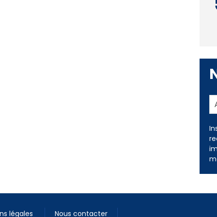
In
re
im
me
ns légales
Nous contacter