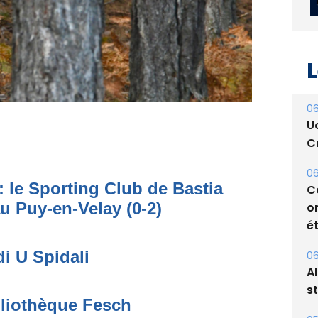
L
06
U
Cr
06
: le Sporting Club de Bastia
C
au Puy-en-Velay (0-2)
o
ét
di U Spidali
06
A
s
bliothèque Fesch