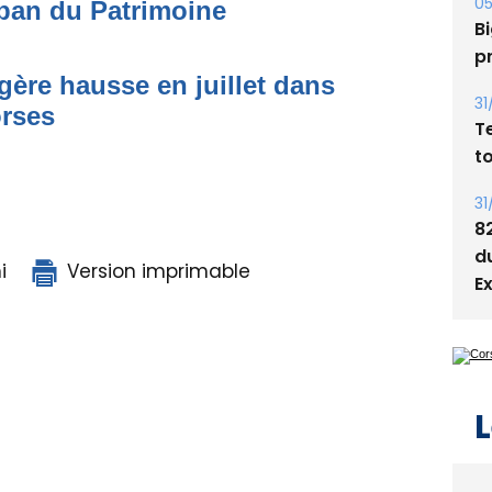
05
ban du Patrimoine
Bi
p
égère hausse en juillet dans
31
orses
T
t
31
8
d
i
Version imprimable
E
L