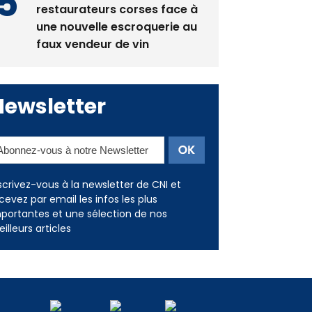
restaurateurs corses face à
une nouvelle escroquerie au
faux vendeur de vin
Newsletter
scrivez-vous à la newsletter de CNI et
cevez par email les infos les plus
portantes et une sélection de nos
illeurs articles