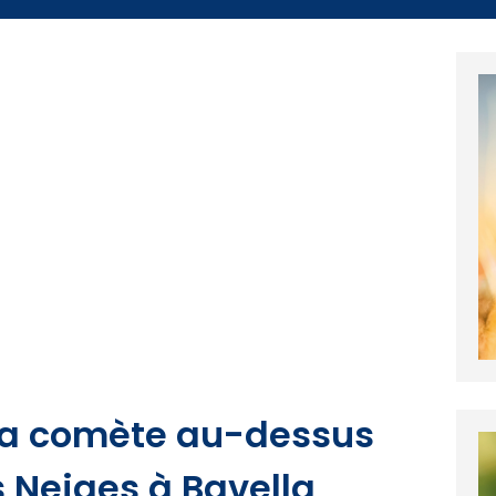
 La comète au-dessus
 Neiges à Bavella