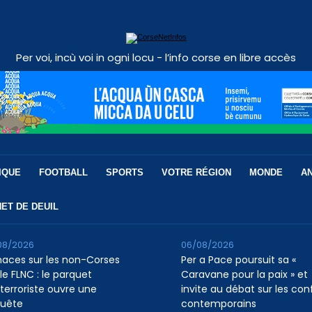
Per voi, incù voi in ogni locu - l’info corse en libre accès
IQUE
FOOTBALL
SPORTS
VOTRE RÉGION
MONDE
A
ET DE DEUIL
08/2026
06/08/2026
aces sur les non-Corses
Per a Pace poursuit sa «
le FLNC : le parquet
Caravane pour la paix » et
iterroriste ouvre une
invite au débat sur les conf
uête
contemporains