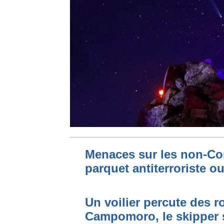
Menaces sur les non-Cor
parquet antiterroriste o
Un voilier percute des r
Campomoro, le skipper 