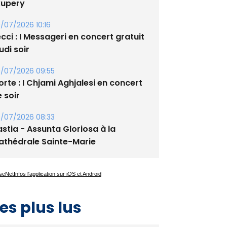
/07/2026 10:16
cci : I Messageri en concert gratuit
udi soir
/07/2026 09:55
rte : I Chjami Aghjalesi en concert
 soir
/07/2026 08:33
stia - Assunta Gloriosa à la
athédrale Sainte-Marie
es plus lus
Satine Nomary est la