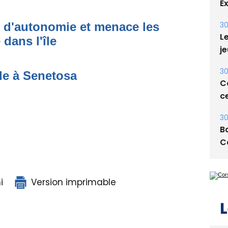
30
Le
t d'autonomie et menace les
je
dans l'île
30
Co
ce
de à Senetosa
30
Ba
C
L
i
Version imprimable