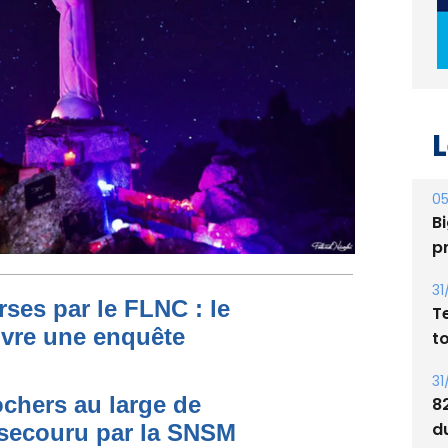
L
05
Bi
p
31
T
t
ses par le FLNC : le
uvre une enquête
31
8
d
ochers au large de
E
secouru par la SNSM