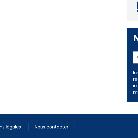
In
re
im
me
ns légales
Nous contacter