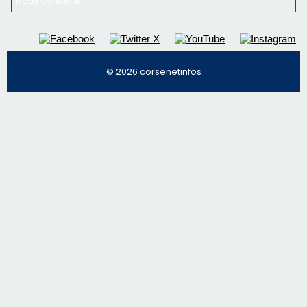
email les infos les plus importantes et une sélection de
nos meilleurs articles
Régie publicitaire
Mentions légales
Nous contacter
© 2026 corsenetinfos