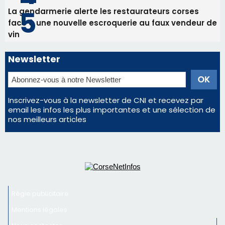
Les plus lus
Satine Nomary est la nouvelle Miss Corse 2026
Éclipse du 12 août : la Corse aux premières loges
d'un spectacle qui ne reviendra pas avant 2081
Bastia – Le festival Porto Latino évacué en urgence
avant le concert de Mosimann
En Corse, un début de saison marqué par une
consommation en recul dans les restaurants
La gendarmerie alerte les restaurateurs corses
face à une nouvelle escroquerie au faux vendeur de
vin
Newsletter
Inscrivez-vous à la newsletter de CNI et recevez par