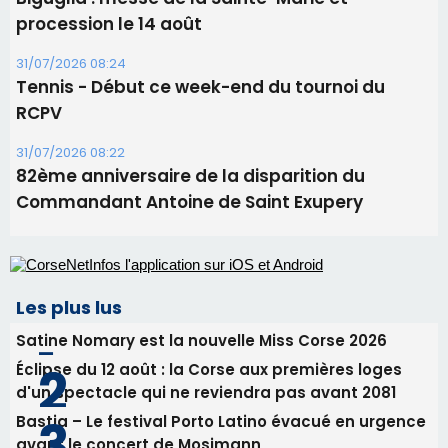
Commandant Antoine de Saint Exupery
Les plus lus
Satine Nomary est la nouvelle Miss Corse 2026
Éclipse du 12 août : la Corse aux premières loges
d'un spectacle qui ne reviendra pas avant 2081
Bastia – Le festival Porto Latino évacué en urgence
avant le concert de Mosimann
En Corse, un début de saison marqué par une
consommation en recul dans les restaurants
La gendarmerie alerte les restaurateurs corses
face à une nouvelle escroquerie au faux vendeur de
vin
Newsletter