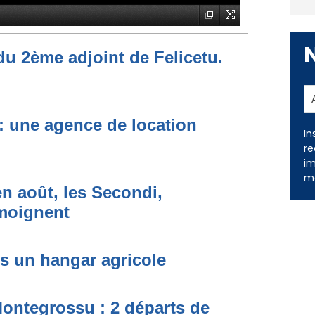
du 2ème adjoint de Felicetu.
 : une agence de location
In
re
im
me
n août, les Secondi,
émoignent
ns un hangar agricole
Montegrossu : 2 départs de