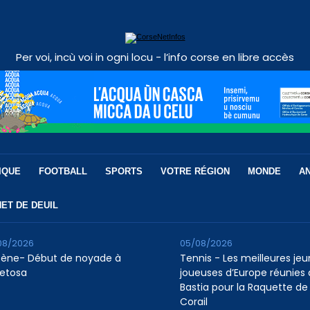
Per voi, incù voi in ogni locu - l’info corse en libre accès
IQUE
FOOTBALL
SPORTS
VOTRE RÉGION
MONDE
A
ET DE DEUIL
08/2026
05/08/2026
tène- Début de noyade à
Tennis - Les meilleures je
etosa
joueuses d’Europe réunies 
Bastia pour la Raquette de
Corail