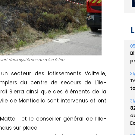
L
05
Bi
p
ert deux systèmes de mise à feu
31
n secteur des lotissements Valitelle,
T
piers du centre de secours de L'Ile-
t
erdi Sierra ainsi que des éléments de la
31
le de Monticello sont intervenus et ont
8
d
tei et le conseiller général de l’Ile-
E
ndus sur place.
30