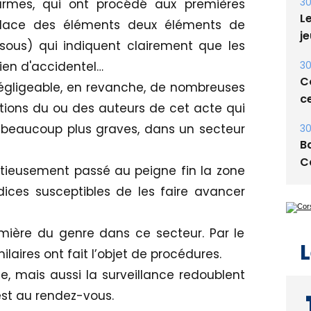
mes, qui ont procédé aux premières
Le
 place des éléments deux éléments de
je
ous) qui indiquent clairement que les
30
rien d'accidentel…
Co
négligeable, en revanche, de nombreuses
ce
tions du ou des auteurs de cet acte qui
30
 beaucoup plus graves, dans un secteur
Ba
C
tieusement passé au peigne fin la zone
dices susceptibles de les faire avancer
mière du genre dans ce secteur. Par le
L
ilaires ont fait l’objet de procédures.
, mais aussi la surveillance redoublent
est au rendez-vous.