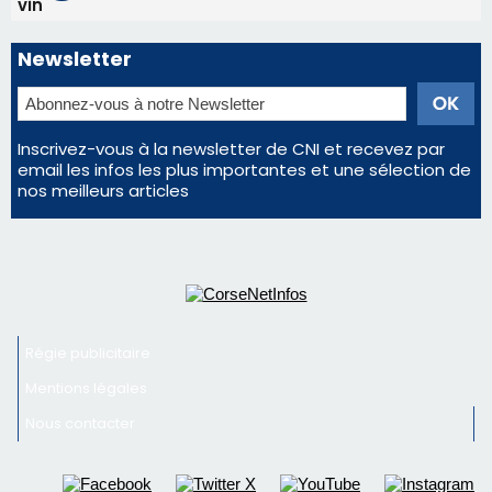
Satine Nomary est la nouvelle Miss Corse 2026
Éclipse du 12 août : la Corse aux premières loges
d'un spectacle qui ne reviendra pas avant 2081
Éclipse du 12 août : Où s'installer en Corse pour
profiter pleinement du spectacle ?
En Corse, un début de saison marqué par une
consommation en recul dans les restaurants
La gendarmerie alerte les restaurateurs corses
face à une nouvelle escroquerie au faux vendeur de
vin
Newsletter
Inscrivez-vous à la newsletter de CNI et recevez par
email les infos les plus importantes et une sélection de
nos meilleurs articles