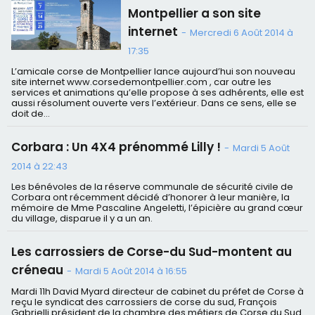
Montpellier a son site
internet
-
Mercredi 6 Août 2014 à
17:35
L’amicale corse de Montpellier lance aujourd’hui son nouveau
site internet www.corsedemontpellier.com , car outre les
services et animations qu’elle propose à ses adhérents, elle est
aussi résolument ouverte vers l’extérieur. Dans ce sens, elle se
doit de...
Corbara : Un 4X4 prénommé Lilly !
-
Mardi 5 Août
2014 à 22:43
Les bénévoles de la réserve communale de sécurité civile de
Corbara ont récemment décidé d’honorer à leur manière, la
mémoire de Mme Pascaline Angeletti, l’épicière au grand cœur
du village, disparue il y a un an.
Les carrossiers de Corse-du Sud-montent au
créneau
-
Mardi 5 Août 2014 à 16:55
Mardi 11h David Myard directeur de cabinet du préfet de Corse à
reçu le syndicat des carrossiers de corse du sud, François
Gabrielli président de la chambre des métiers de Corse du Sud