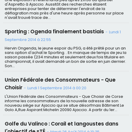
d'Aspretto à Ajaccio. Aussitôt des recherches étaient
entreprises pour tenter de déterminer l'endroit de la
déflagration mais près d'une heure après personne sur place
n'avait trouvé trace de...
Sporting : Ogenda finalement bastiais
-
Lundi 1
Septembre 2014 à 22:55
Hervin Ongenda, le jeune espoir du PSG, a été prêté pour un an
sans option d'achat le Sporting. . En manque de temps de jeu la
saison passée (234 minutes et seulement deux fois titulaire en
championnat, il avait demandé un bon de sortie en juin dernier.
Son...
Union Fédérale des Consommateurs - Que
Choisir
-
Lundi 1 Septembre 2014 à 00:20
L'Union Fédérale des Consommateurs - Que Choisir de Corse
informe les consommateurs de la nouvelle adresse de son
nouveau siège sur Ajaccio qui se situe désorfmais Bâtiment Le
Golo A,Rue Aspirant Michelin 20090 Ajaccio. A partir du 1er...
Golfe du Valinco : Corail et langoustes dans
l'objectif de sTÉ
-
Mardi 26 Août 2014 à 19:35