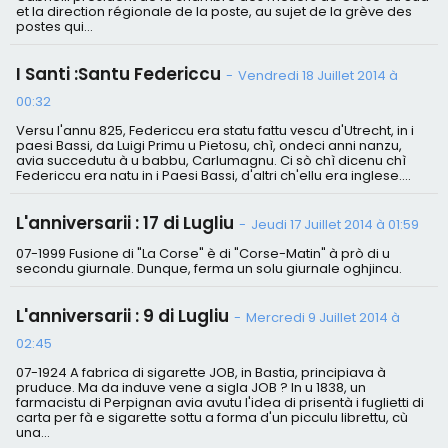
et la direction régionale de la poste, au sujet de la grève des
postes qui...
I Santi :Santu Federiccu
-
Vendredi 18 Juillet 2014 à
00:32
Versu l'annu 825, Federiccu era statu fattu vescu d'Utrecht, in i
paesi Bassi, da Luigi Primu u Pietosu, chì, ondeci anni nanzu,
avia succedutu à u babbu, Carlumagnu. Ci sò chì dicenu chì
Federiccu era natu in i Paesi Bassi, d'altri ch'ellu era inglese....
L'anniversarii : 17 di Lugliu
-
Jeudi 17 Juillet 2014 à 01:59
07-1999 Fusione di "La Corse" è di "Corse-Matin" à prò di u
secondu giurnale. Dunque, ferma un solu giurnale oghjincu.
L'anniversarii : 9 di Lugliu
-
Mercredi 9 Juillet 2014 à
02:45
07-1924 A fabrica di sigarette JOB, in Bastia, principiava à
pruduce. Ma da induve vene a sigla JOB ? In u 1838, un
farmacistu di Perpignan avia avutu l'idea di prisentà i fuglietti di
carta per fà e sigarette sottu a forma d'un picculu librettu, cù
una...