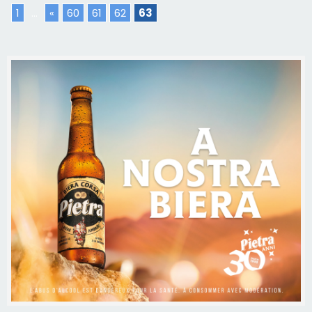
1
...
«
60
61
62
63