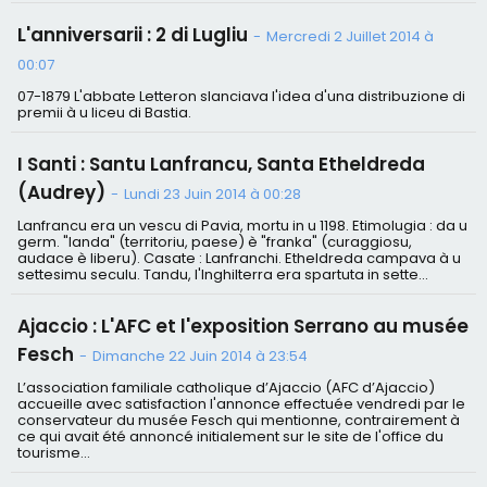
L'anniversarii : 2 di Lugliu
-
Mercredi 2 Juillet 2014 à
00:07
07-1879 L'abbate Letteron slanciava l'idea d'una distribuzione di
premii à u liceu di Bastia.
I Santi : Santu Lanfrancu, Santa Etheldreda
(Audrey)
-
Lundi 23 Juin 2014 à 00:28
Lanfrancu era un vescu di Pavia, mortu in u 1198. Etimolugia : da u
germ. "landa" (territoriu, paese) è "franka" (curaggiosu,
audace è liberu). Casate : Lanfranchi. Etheldreda campava à u
settesimu seculu. Tandu, l'Inghilterra era spartuta in sette...
Ajaccio : L'AFC et l'exposition Serrano au musée
Fesch
-
Dimanche 22 Juin 2014 à 23:54
L’association familiale catholique d’Ajaccio (AFC d’Ajaccio)
accueille avec satisfaction l'annonce effectuée vendredi par le
conservateur du musée Fesch qui mentionne, contrairement à
ce qui avait été annoncé initialement sur le site de l'office du
tourisme...