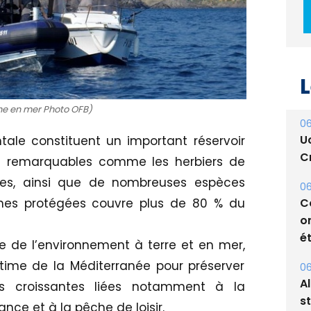
L
he en mer Photo OFB)
06
U
ale constituent un important réservoir
Cr
ts remarquables comme les herbiers de
unes, ainsi que de nombreuses espèces
06
ines protégées couvre plus de 80 % du
C
o
ét
e de l’environnement à terre et en mer,
itime de la Méditerranée pour préserver
06
A
s croissantes liées notamment à la
s
ance et à la pêche de loisir.