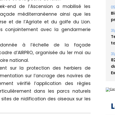
ek-end de l’Ascension a mobilisé les
05
Bi
façade méditerranéenne ainsi que les
p
e et de l’Agriate et du golfe du Lion.
sés conjointement avec la gendarmerie
31
T
t
rdonnée à l’échelle de la façade
cadre d’AIRPRO, organisée du 1er mai au
31
8
oire national.
d
nt sur la protection des herbiers de
E
ementation sur l’ancrage des navires de
ment vérifié l’application des règles
articulièrement dans les parcs naturels
 sites de nidification des oiseaux sur les
L