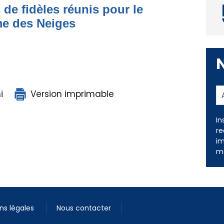
 de fidèles réunis pour le
me des Neiges
i
Version imprimable
In
re
im
me
ns légales
Nous contacter