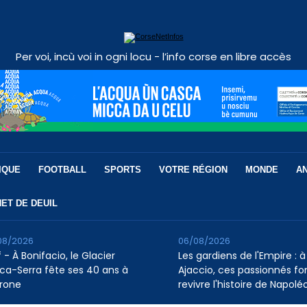
Per voi, incù voi in ogni locu - l’info corse en libre accès
IQUE
FOOTBALL
SPORTS
VOTRE RÉGION
MONDE
A
ET DE DEUIL
08/2026
06/08/2026
 - À Bonifacio, le Glacier
Les gardiens de l'Empire : à
ca-Serra fête ses 40 ans à
Ajaccio, ces passionnés fo
rone
revivre l'histoire de Napolé