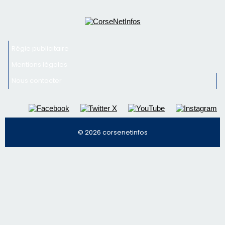
vin
Newsletter
Inscrivez-vous à la newsletter de CNI et recevez par
email les infos les plus importantes et une sélection de
nos meilleurs articles
Régie publicitaire
Mentions légales
Nous contacter