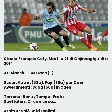
Stadiu François Coty, Marti u 21 di Ghjinnaghju di u
2014
AC Aiacciu - SM Caen (-)
Scopi :
Autret (63a), Fajr (75a) par Caen
Avvertimenti :
Saad (56a) in Caen
Tarrenu : Bonu ; Tempu : Fretu
Spettatori : Circa è circa...
Arbitru : Sgiò Saïd Ennjimi