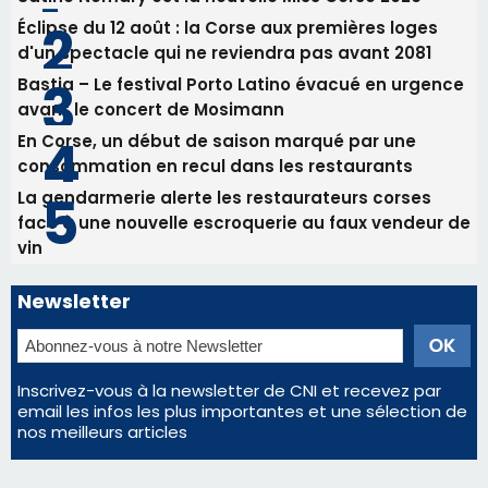
RCPV
31/07/2026 08:22
82ème anniversaire de la disparition du
Commandant Antoine de Saint Exupery
Les plus lus
Satine Nomary est la nouvelle Miss Corse 2026
Éclipse du 12 août : la Corse aux premières loges
d'un spectacle qui ne reviendra pas avant 2081
Bastia – Le festival Porto Latino évacué en urgence
avant le concert de Mosimann
En Corse, un début de saison marqué par une
consommation en recul dans les restaurants
La gendarmerie alerte les restaurateurs corses
face à une nouvelle escroquerie au faux vendeur de