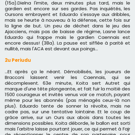
(15a).Dielna l'imite, deux minutes plus tard, mais le
gardien est encore sur ses gardes. Pas inquiétés, les
Oursons embrayent et Eduardo s'essaye aux dribbles,
mais se heurte à nouveau à la défense, cette fois sur
la ligne de but. Un peu de déchet dans le jeu des
Ajacciens, mais pas de baisse de régime, Lasne lance
Eduardo qui frappe mais le gardien Caennais est
encore dessus! (38a). La pause est sifflée à parité et
nullité, mais l'ACA est devant aux poings...
2u Periudu
...Et après ça le néant. Démobilisés, les joueurs de
Bracconi laissent venir les Caennais, qui se
décomplexent. 63e minute, Koita sert Autret qui
marque d'une tête plongeante, et fait fuir la moitié des
1500 courageux et invités venus voir ce match, payant
même pour les abonnés (pas ménagés ceux-là non
plus). Eduardo tente de sonner la révolte, mais ne
cadre pas, sur une tentative lointaine. Et le coup de
grâce arrive, sur un Ours aux abois dans toutes les
dimensions possibles. Koita déborde, le ballon est sorti
mais l'arbitre laisse pourtant jouer, ce qui permet à Fajr
de réceptionner le centre de son partenaire, pour