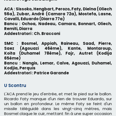
ACA : Sissoko, Hengbart, Perozo, Faty, Dielna (Oliech
56a), Zubar, André (Camara 72a), Mostefa, Lasne,
Cavalli, Eduardo (Diarra 77a)
Bancu : Ochoa, Nadeau, Camara, Bonnart, Oliech,
Remiti, Diarra
Addestratori : Ch. Bracconi
SMC : Bosmel, Appiah, Raineau, Saad, Pierre,
Saez (Agouazi 46ème), Kante, Montaroup,
Koita (Duhamel 78ème), Fajr, Autret (Kodija
65ème)
Bancu : Nangis, Lemar, Calve, Agouazi, Duhamel,
Kodjia, Perquis
Addestratori : Patrice Garande
U Scontru
L'ACA prend le jeu d'entrée, et met le pied sur le ballon.
Ricardo Faty manque d'un rien de trouver Eduardo, sur
un ballon en profondeur. Le même Faty se feint d'un
missile téléguidé dans les vingt-cinq mètres, mais
Bosmel claque le cuir, mettant fin à une super occasion