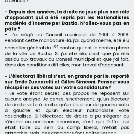
d’avance !
- Depuis des années, la droite ne joue plus son rôle
d’opposant qui a été repris par les Nationalistes
modérés d’Inseme per Bastia. N’allez-vous pas en
pâtir ?
- J’ai siégé au Conseil municipal de 2001 à 2008.
Pendant cette mandature-là, j’ai, quand même, été élu
er
conseiller général du 1
canton qui est le canton phare
de la ville de Bastia. Si j’ai été élu, c’est que j’ai été
assidu aux travaux du Conseil municipal et que j’ai fait,
dans des conditions difficiles, mon travail d’opposant.
- L’électorat libéral s’est, en grande partie, reporté
sur Emile Zuccarelli et Gilles Simeoni. Pensez-vous
récupérer ces votes sur votre candidature ?
- Le vote étant secret, ces propos ne reposent sur
aucune analyse. Je pense, sincèrement, qu’un électeur
de droite vote à droite, qu’un électeur de gauche vote
à gauche et qu’un électeur nationaliste vote
nationaliste. Si l’électorat de droite a pu s’égarer ou
s’éroder en certaines occasions, c’est que l’offre, qui
était faite au sein du camp libéral, n’était pas
attractive. Mais, des candidats font naître l’espoir.