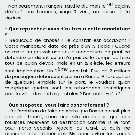
er
- Non seulement François Tatti le dit, mais le 1
adjoint
délégué aux finances, Ange Rovere, ne cesse de le
répéter !
- Que reprochez-vous d’autres à cette mandature
?
- Beaucoup de choses ! Le constat est accablant !
Cette mandature date de près d’un ½ siècle ! Quand
on reste au pouvoir une seule mandature, on peut se
défendre en disant qu’on n’a pas eu le temps de faire
tout ce qu’on devait, mais en un ½ siècle, les erreurs
ème
sont implacables. Un 2
constat. Plus de 2 millions
de passagers débarquent par an à Bastia. A l’exception
de quelques emplois sur le port, je voudrais qu’on
m’explique quelles sont les retombées touristiques
pour la ville : des cartes postales ? Des porte-clés ?
- Que proposez-vous faire concrètement ?
- J’ai l’ambition de faire en sorte que Bastia ne soit plus
une ville transit, mais une ville de séjour, que des
touristes réservent sa destination comme ils le font
pour Porto-Vecchio, Ajaccio ou Calvi. Et qu’ils ne
prennent plus d’itinéraires Bis pour éviter les zones