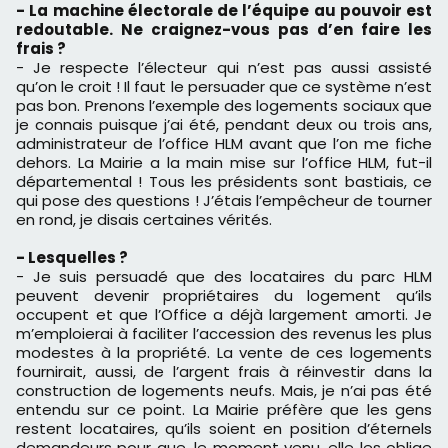
- La machine électorale de l’équipe au pouvoir est
redoutable. Ne craignez-vous pas d’en faire les
frais ?
- Je respecte l’électeur qui n’est pas aussi assisté
qu’on le croit ! Il faut le persuader que ce système n’est
pas bon. Prenons l’exemple des logements sociaux que
je connais puisque j’ai été, pendant deux ou trois ans,
administrateur de l’office HLM avant que l’on me fiche
dehors. La Mairie a la main mise sur l’office HLM, fut-il
départemental ! Tous les présidents sont bastiais, ce
qui pose des questions ! J’étais l’empêcheur de tourner
en rond, je disais certaines vérités.
- Lesquelles ?
- Je suis persuadé que des locataires du parc HLM
peuvent devenir propriétaires du logement qu’ils
occupent et que l’Office a déjà largement amorti. Je
m’emploierai à faciliter l’accession des revenus les plus
modestes à la propriété. La vente de ces logements
fournirait, aussi, de l’argent frais à réinvestir dans la
construction de logements neufs. Mais, je n’ai pas été
entendu sur ce point. La Mairie préfère que les gens
restent locataires, qu’ils soient en position d’éternels
demandeurs pour que, le moment venu, elle les oblige