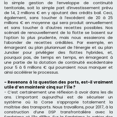
la simple gestion de l’enveloppe de continuité
territoriale, soit la simple part d’investissement prévu
de 14, 2 millions € en y ajoutant des crédits bail. Ceci,
également, sans toucher à l’excédent de 20 à 25
millions € en moyenne qui sera produit annuellement
et sans toucher à d’autres recettes possibles. Nos
scénarii de renouvellement de la flotte se basent sur
l’option la plus prudente, mais nous essaierons de
l’abonder de recettes crédibles. Par exemple, en
émargeant au plan pluriannuel de l’énergie et au plan
Juncker pour privilégier des flottes hybrides, et,
pourquoi pas, de temps en temps, en émargeant à
une partie de la dotation de continuité excédentaire
pour 5 à 6 millions € qui pourraient nous manquer et
ainsi accélérer le processus.
- Revenons à la question des ports, est-il vraiment
utile d’en maintenir cinq sur l’île ?
- C’est certainement une réflexion à avoir dans les dix
ans. L’important aujourd’hui est de sécuriser un
système où la Corse s’approprie totalement la
maîtrise des transports. Nous travaillons, pour 2017, à la
construction d’une DSP transfrontalière avec la
Sardaigne et l’île d’Elbe. Sur la Sardaigne, le cahier des