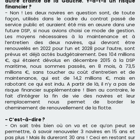
autre crainte de la Gauche. Y-a-t-il un risque
financier ?
- Non ! Les deux navires en question sont, de toute
façon, utilisés dans le cadre du contrat passé de
service public et auraient été mis en œuvre dans une
future DSP, si nous avions choisi ce mode de gestion.
Les moyens nécessaires à la maintenance et à
l’entretien des deux navires, qui devront être
renouvelés en 2022 pour l’un et 2028 pour l’autre, sont
prévus et déjà actés budgétairement. Des 104 millions
€, qui étaient dévolus en décembre 2015 à la DSP
maritime, nous sommes passés, en 8 mois, à 73,5
millions €, sans toucher au coût d’entretien et de
maintenance, qui est de 14,2 millions €, mais en
rabotant ce qui est indu. A partir de là, il n’y a pas de
risque financier supplémentaire ! Bien au contraire, le
fait d’intégrer la fin de vie des navires et leur
remplacement nous permet de border le
cheminement de renouvellement de la flotte.
- C’est-à-dire ?
- On sait très bien où on va et ce qu’on peut se
permettre, à savoir renouveler 3 navires en 15 ans et
pas plus ! Mais ils dureront 30 ans ! Ceci en restant sur