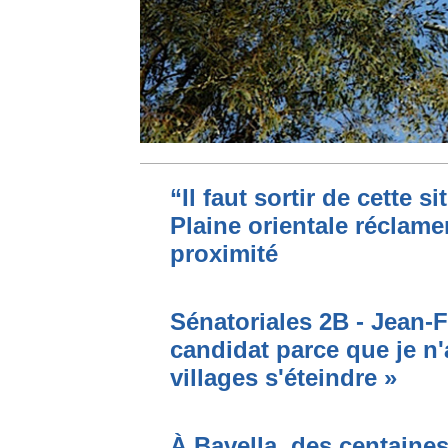
“Il faut sortir de cette s
Plaine orientale réclame
proximité
Sénatoriales 2B - Jean-F
candidat parce que je n'
villages s'éteindre »
À Bavella, des centaines