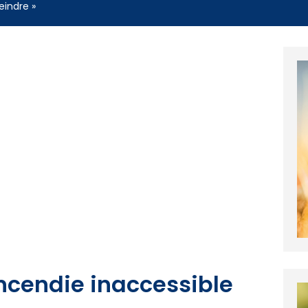
eindre »
ncendie inaccessible