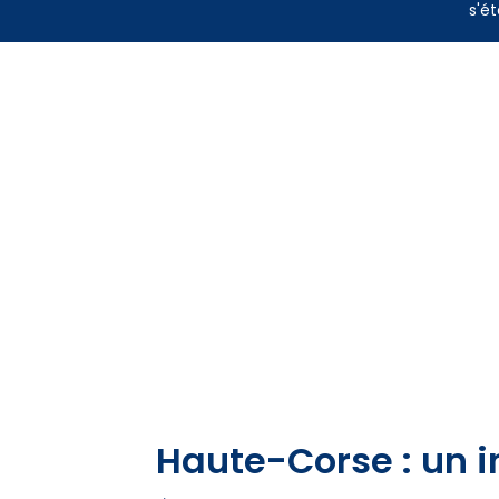
s'ét
Haute-Corse : un i