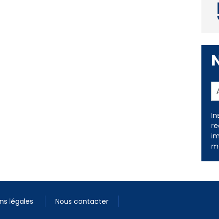
In
re
im
me
ns légales
Nous contacter