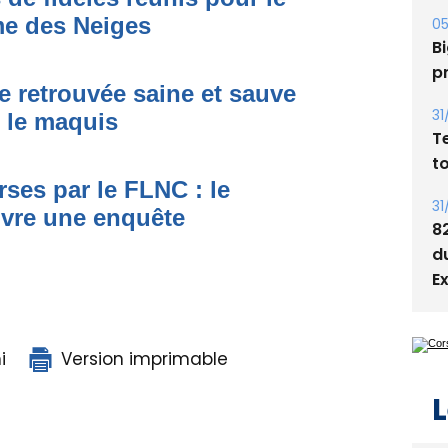
me des Neiges
05
Bi
p
e retrouvée saine et sauve
31
s le maquis
T
t
ses par le FLNC : le
31
uvre une enquête
8
d
E
i
Version imprimable
L