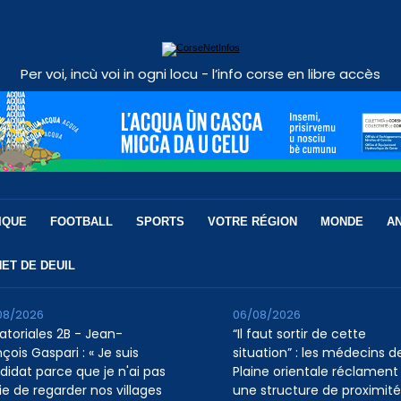
Per voi, incù voi in ogni locu - l’info corse en libre accès
IQUE
FOOTBALL
SPORTS
VOTRE RÉGION
MONDE
A
ET DE DEUIL
08/2026
06/08/2026
atoriales 2B - Jean-
“Il faut sortir de cette
çois Gaspari : « Je suis
situation” : les médecins de
didat parce que je n'ai pas
Plaine orientale réclament
ie de regarder nos villages
une structure de proximité