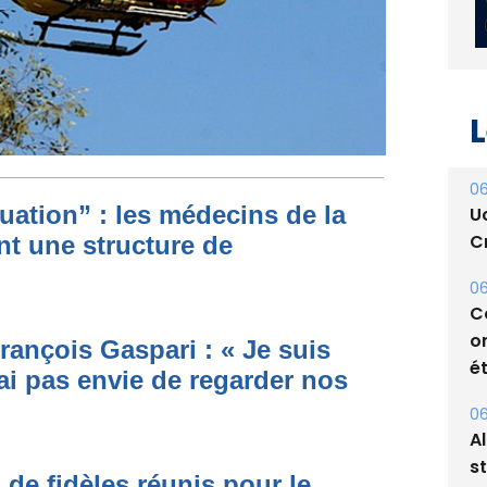
L
06
ituation” : les médecins de la
U
Cr
nt une structure de
06
C
o
rançois Gaspari : « Je suis
ét
ai pas envie de regarder nos
06
A
s
 de fidèles réunis pour le