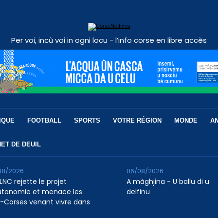
Per voi, incù voi in ogni locu - l’info corse en libre accès
IQUE
FOOTBALL
SPORTS
VOTRE RÉGION
MONDE
A
ET DE DEUIL
08/2026
06/08/2026
LNC rejette le projet
A màghjina - U ballu di u
utonomie et menace les
delfinu
-Corses venant vivre dans