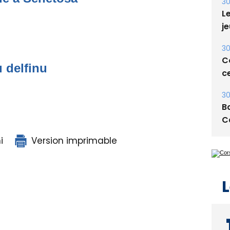
E
30
Le
je
u delfinu
30
Co
ce
30
Ba
i
Version imprimable
C
L