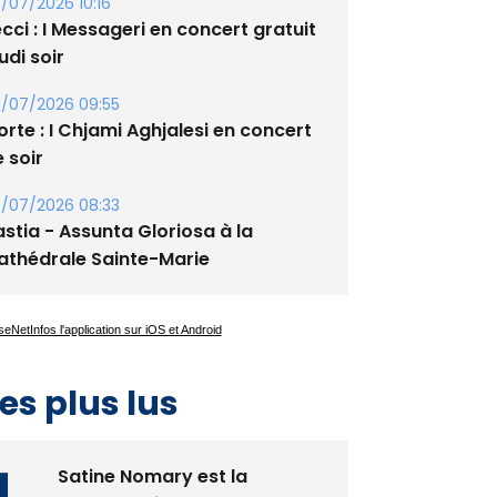
xupery
/07/2026 10:16
cci : I Messageri en concert gratuit
udi soir
/07/2026 09:55
rte : I Chjami Aghjalesi en concert
 soir
/07/2026 08:33
stia - Assunta Gloriosa à la
athédrale Sainte-Marie
es plus lus