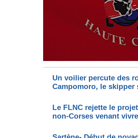
Un voilier percute des r
Campomoro, le skipper 
Le FLNC rejette le proje
non-Corses venant vivre 
Sartène- Début de noya