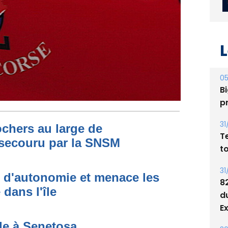
L
05
Bi
p
ochers au large de
secouru par la SNSM
31
T
t
t d'autonomie et menace les
dans l'île
31
8
d
de à Senetosa