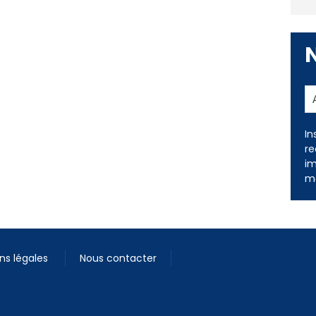
In
re
im
me
ns légales
Nous contacter