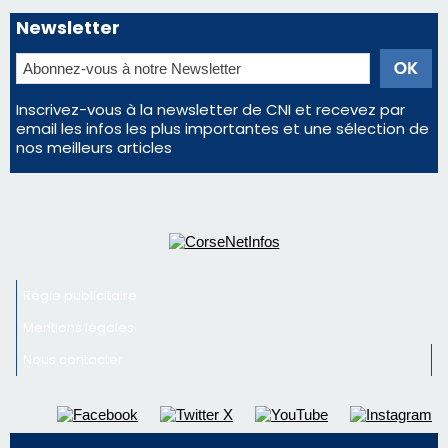
Régie publicitaire
Mentions légales
Nous contacter
© 2026 corsenetinfos