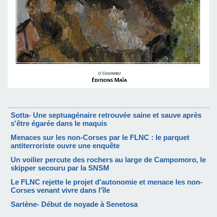
Sotta- Une septuagénaire retrouvée saine et sauve après
s'être égarée dans le maquis
Menaces sur les non-Corses par le FLNC : le parquet
antiterroriste ouvre une enquête
Un voilier percute des rochers au large de Campomoro, le
skipper secouru par la SNSM
Le FLNC rejette le projet d'autonomie et menace les non-
Corses venant vivre dans l'île
Sartène- Début de noyade à Senetosa