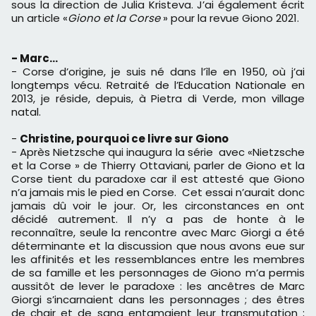
sous la direction de Julia Kristeva. J’ai également écrit
un article «
Giono et la Corse
» pour la revue Giono 2021.
- Marc…
- Corse d’origine, je suis né dans l’île en 1950, où j’ai
longtemps vécu. Retraité de l’Education Nationale en
2013, je réside, depuis, à Pietra di Verde, mon village
natal.
-
Christine, pourquoi ce livre sur Giono
- Après Nietzsche qui inaugura la série avec «Nietzsche
et la Corse » de Thierry Ottaviani, parler de Giono et la
Corse tient du paradoxe car il est attesté que Giono
n’a jamais mis le pied en Corse. Cet essai n’aurait donc
jamais dû voir le jour. Or, les circonstances en ont
décidé autrement. Il n’y a pas de honte à le
reconnaître, seule la rencontre avec Marc Giorgi a été
déterminante et la discussion que nous avons eue sur
les affinités et les ressemblances entre les membres
de sa famille et les personnages de Giono m’a permis
aussitôt de lever le paradoxe : les ancêtres de Marc
Giorgi s’incarnaient dans les personnages ; des êtres
de chair et de sang entamaient leur transmutation ;