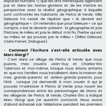
espaces humains ») que les arts mimétiques agencent
par et dans les textes gioniens et de les mettre en
perspective avec la réalité géographique à laquelle
sont confrontés les habitants de Pietra di Verde. Gille
Deleuze n’a cessé de répéter que « le devenir est
géographique ». On retiendra que pour Deleuze « ce qui
compte, c’est le devenir-présent : la géographie et pas
l’histoire, le milieu et pas le début ni la fin, l’herbe qui est
au milieu et qui pousse par le milieu » (Gilles Deleuze,
Claire Parnet, Dialogues)
-
Comment l'écriture s'est-elle articulée avec
Marc Giorgi ?
- C’est dans ce village de Pietra di Verde que nous
jouions, mes cousins Jean-Guy et Charles-Eric
Talamoni et moi-même, lorsque nous étions enfants
et que nos familles nous installaient dans la maison de
mes grands-parents et arrière-grands-parents pour
l’été. Lorsque j’ai demandé à mon cousin à qui je
pouvais m’adresser à Pietra di Verde pour nourrir les
correspondances entre les personnages de Giono et
les villageois de Pietra di Verde, Charles-Éric a indiqué
Marc Giorgi que j’ai aussitôt contacté. Nous avons
d’abord échangé par téléphone pendant les premiers