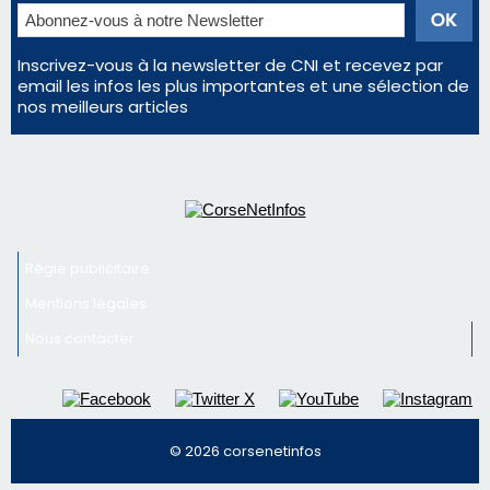
Régie publicitaire
Mentions légales
Nous contacter
© 2026 corsenetinfos