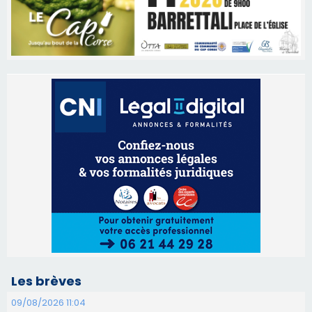
Les brèves
09/08/2026 11:04
Festa di l’Associi Curtinesi le 13 septembre
06/08/2026 15:57
Ucciani – Marché des producteurs à Cruculi le
11 août
06/08/2026 15:25
Corte – L’association A Nuciola organise une
projection sous les étoiles
06/08/2026 15:04