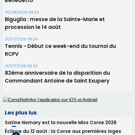
31/07/2026 08:22
82ème anniversaire de la disparition du
Commandant Antoine de Saint Exupery
Les plus lus
Satine Nomary est la nouvelle Miss Corse 2026
Éclipse du 12 août : la Corse aux premières loges
d'un spectacle qui ne reviendra pas avant 2081
Bastia – Le festival Porto Latino évacué en urgence
avant le concert de Mosimann
En Corse, un début de saison marqué par une
consommation en recul dans les restaurants
La gendarmerie alerte les restaurateurs corses
face à une nouvelle escroquerie au faux vendeur de