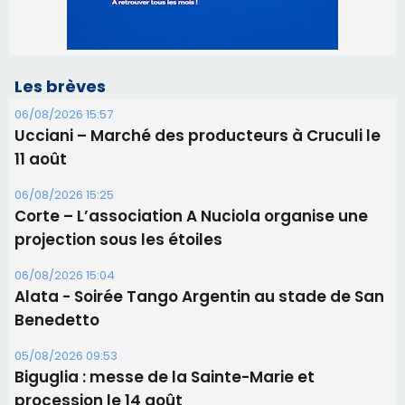
06/08/2026 15:25
Corte – L’association A Nuciola organise une
projection sous les étoiles
06/08/2026 15:04
Alata - Soirée Tango Argentin au stade de San
Benedetto
05/08/2026 09:53
Biguglia : messe de la Sainte-Marie et
procession le 14 août
31/07/2026 08:24
Tennis - Début ce week-end du tournoi du
RCPV
31/07/2026 08:22
82ème anniversaire de la disparition du
Commandant Antoine de Saint Exupery